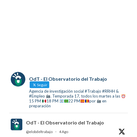
OdT - El Observatorio del Trabajo
Seguir
Agencia de investigación social #Trabajo #RRHH &
#Empleo
. Temporada 17, todos los martes a las
15 PM
18 PM
22 PM
por
en
preparación
OdT - El Observatorio del Trabajo
@elobdeltrabajo
·
4 Ago