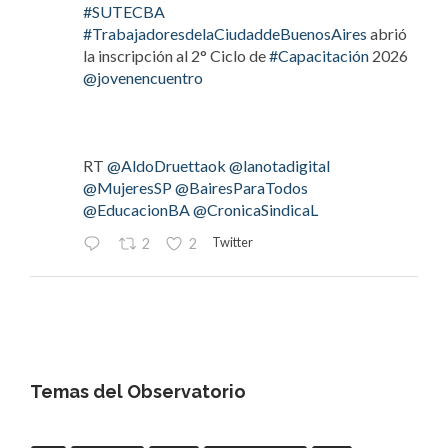
#SUTECBA
#TrabajadoresdelaCiudaddeBuenosAires
abrió
la inscripción al 2° Ciclo de
#Capacitación
2026
@jovenencuentro
RT
@AldoDruettaok
@lanotadigital
@MujeresSP
@BairesParaTodos
@EducacionBA
@CronicaSindicaL
Twitter
2
2
OdT - El Observatorio del Trabajo
@elobdeltrabajo
·
4 Ago
#LaBancaria
rechazó la reforma de la Carta
Orgánica del
#BCRA
Temas del Observatorio