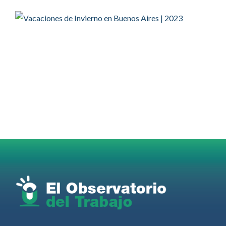
Twitter
2
2
OdT - El Observatorio del Trabajo Retuiteado
OdT - El Observatorio del Trabajo
@elobdeltrabajo
·
4 Ago
Martes 4/08. Invitamos a sintonizar IAS
Radio and Podcast programa radial sobre claves
para el
#LiderazgoSindical
Omar Pérez
#Camioneros
#CATT
#Transporte
#TarifaSegura
#SaludMental
#Desarrollo
RT
@casdcamioneros
Twitter
1
1
Ver anteriores