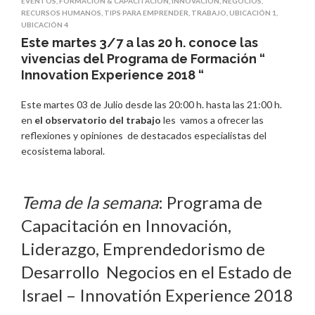
EVENTOS
,
FORMACIÓN & CAPACITACIÓN
,
INNOVACIÓN
,
NEGOCIOS
,
RECURSOS HUMANOS
,
TIPS PARA EMPRENDER
,
TRABAJO
,
UBICACIÓN 1
,
UBICACIÓN 4
Este martes 3/7 a las 20 h. conoce las
vivencias del Programa de Formación “
Innovation Experience 2018 “
Este martes 03 de Julio desde las 20:00 h. hasta las 21:00 h.
en
el observatorio del trabajo
les vamos a ofrecer las
reflexiones y opiniones de destacados especialistas del
ecosistema laboral.
Tema de la semana
: Programa de
Capacitación en Innovación,
Liderazgo, Emprendedorismo de
Desarrollo Negocios en el Estado de
Israel – Innovatión Experience 2018