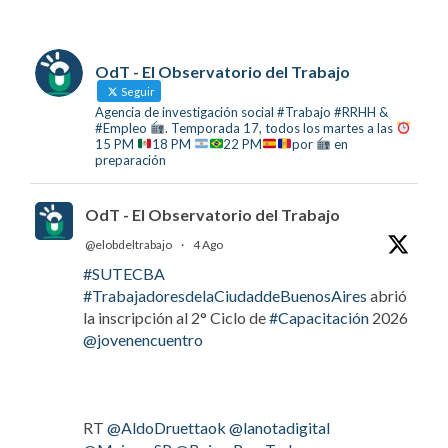
OdT - El Observatorio del Trabajo
Seguir
Agencia de investigación social #Trabajo #RRHH &
#Empleo
. Temporada 17, todos los martes a las
15 PM
18 PM
22 PM
por
en
preparación
OdT - El Observatorio del Trabajo
@elobdeltrabajo
·
4 Ago
#SUTECBA
#TrabajadoresdelaCiudaddeBuenosAires
abrió
la inscripción al 2° Ciclo de
#Capacitación
2026
@jovenencuentro
RT
@AldoDruettaok
@lanotadigital