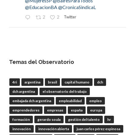
@MujeresSP
@BairesParaTodos
@EducacionBA
@CronicaSindicaL
Twitter
2
2
OdT - El Observatorio del Trabajo
@elobdeltrabajo
·
4 Ago
#LaBancaria
rechazó la reforma de la Carta
Orgánica del
#BCRA
Temas del Observatorio
4ri
argentina
brasil
capital humano
dch
RT
@lanotadigital
@La_Bancaria
dch argentina
el observatorio del trabajo
@AldoDruettaok
@misionesptodos
@uf_oficial
@SergioOPalazzo
@BairesParaTodos
embajada dch argentina
empleabilidad
empleo
@uniglobalunion
emprendedores
empresas
españa
europa
Twitter
2
2
formación
gerardo soula
gestión del talento
hr
innovación
innovación abierta
juan carlos pérez espinosa