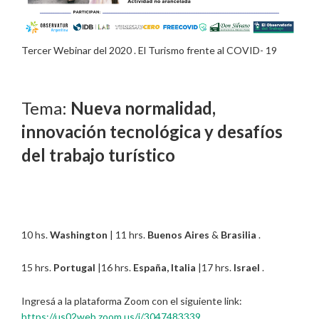
Tercer Webinar del 2020 . El Turismo frente al COVID- 19
Tema:
Nueva normalidad,
innovación tecnológica y desafíos
del trabajo turístico
10 hs.
Washington
| 11 hrs.
Buenos Aires
&
Brasilia
.
15 hrs.
Portugal
|16 hrs.
España, Italia
|17 hrs.
Israel
.
Ingresá a la plataforma Zoom con el siguiente link:
https://us02web.zoom.us/j/3047483339