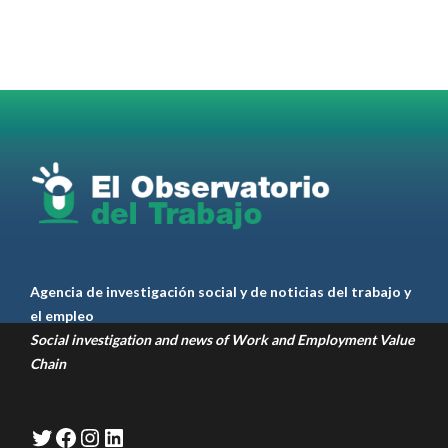
para el
#LiderazgoSindical
Omar Pérez
#Camioneros
#CATT
#Transporte
#TarifaSegura
#SaludMental
#Desarrollo
RT
@casdcamioneros
Twitter
1
1
Ver anteriores
Agencia de investigación social y de noticias del trabajo y
el empleo
Social investigation and news of Work and Employment Value
Chain
Twitter
Facebook
Instagram
LinkedIn