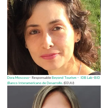
Dora Moscoso
– Responsable
Beyond Tourism – IDB Lab
–
BID
(Banco Interamericano de Desarrollo
. (EEUU)