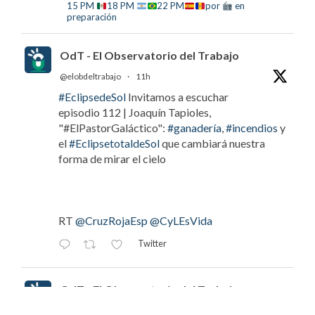
15 PM
18 PM
22 PM
por
en
preparación
OdT - El Observatorio del Trabajo
@elobdeltrabajo
·
11h
#EclipsedeSol
Invitamos a escuchar
episodio 112 | Joaquín Tapioles,
"#ElPastorGaláctico":
#ganadería
,
#incendios
y
el
#EclipsetotaldeSol
que cambiará nuestra
forma de mirar el cielo
RT
@CruzRojaEsp
@CyLEsVida
Twitter
OdT - El Observatorio del Trabajo
@elobdeltrabajo
·
11h