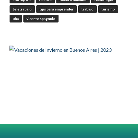
teletrabajo
tips para emprender
trabajo
turismo
uba
vicente spagnulo
RT
@Corresponsables
@camaradezamora
Twitter
OdT - El Observatorio del Trabajo
@elobdeltrabajo
·
4 Ago
#SUTECBA
#TrabajadoresdelaCiudaddeBuenosAires
abrió
la inscripción al 2° Ciclo de
#Capacitación
2026
@jovenencuentro
RT
@AldoDruettaok
@lanotadigital
@MujeresSP
@BairesParaTodos
@EducacionBA
@CronicaSindicaL