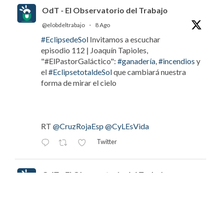
OdT - El Observatorio del Trabajo
@elobdeltrabajo
·
8 Ago
#EclipsedeSol
Invitamos a escuchar
episodio 112 | Joaquín Tapioles,
"#ElPastorGaláctico":
#ganadería
,
#incendios
y
el
#EclipsetotaldeSol
que cambiará nuestra
forma de mirar el cielo
RT
@CruzRojaEsp
@CyLEsVida
Twitter
OdT - El Observatorio del Trabajo
@elobdeltrabajo
·
8 Ago
#EclipsedeSol
Invitamos a escuchar
episodio 112 | Joaquín Tapioles,