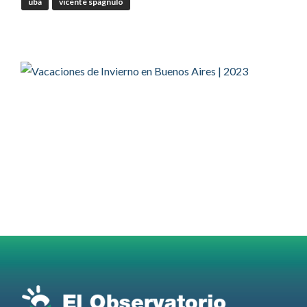
uba
vicente spagnulo
RT
@Corresponsables
@camaradezamora
Twitter
OdT - El Observatorio del Trabajo
@elobdeltrabajo
·
4 Ago
#SUTECBA
#TrabajadoresdelaCiudaddeBuenosAires
abrió
la inscripción al 2° Ciclo de
#Capacitación
2026
@jovenencuentro
RT
@AldoDruettaok
@lanotadigital
@MujeresSP
@BairesParaTodos
@EducacionBA
@CronicaSindicaL
Twitter
2
3