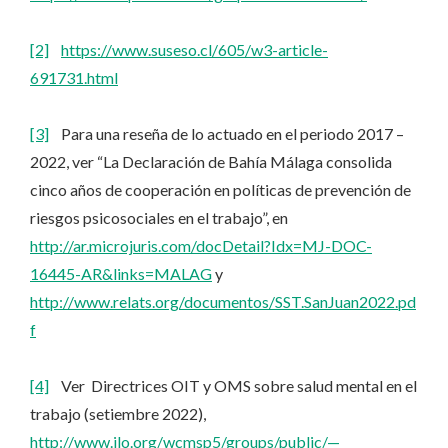
[2]
https://www.suseso.cl/605/w3-article-
691731.html
[3]
Para una reseña de lo actuado en el periodo 2017 –
2022, ver “La Declaración de Bahía Málaga consolida
cinco años de cooperación en políticas de prevención de
riesgos psicosociales en el trabajo”, en
http://ar.microjuris.com/docDetail?Idx=MJ-DOC-
16445-AR&links=MALAG
y
http://www.relats.org/documentos/SST.SanJuan2022.pd
f
[4]
Ver Directrices OIT y OMS sobre salud mental en el
trabajo (setiembre 2022),
http://www.ilo.org/wcmsp5/groups/public/—