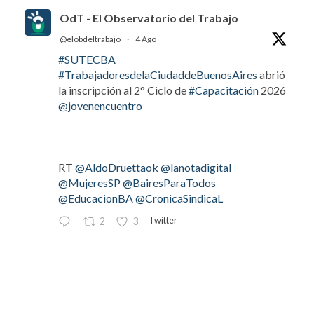
OdT - El Observatorio del Trabajo
@elobdeltrabajo
·
4 Ago
#SUTECBA
#TrabajadoresdelaCiudaddeBuenosAires
abrió
la inscripción al 2° Ciclo de
#Capacitación
2026
@jovenencuentro
RT
@AldoDruettaok
@lanotadigital
@MujeresSP
@BairesParaTodos
@EducacionBA
@CronicaSindicaL
Twitter
2
3
OdT - El Observatorio del Trabajo
@elobdeltrabajo
·
4 Ago
#LaBancaria
rechazó la reforma de la Carta