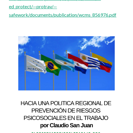
ed_protect/—protrav/—
safework/documents/publication/wcms_856976.pdf