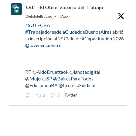
OdT - El Observatorio del Trabajo
@elobdeltrabajo
·
4 Ago
#SUTECBA
#TrabajadoresdelaCiudaddeBuenosAires
abrió
la inscripción al 2° Ciclo de
#Capacitación
2026
@jovenencuentro
RT
@AldoDruettaok
@lanotadigital
@MujeresSP
@BairesParaTodos
@EducacionBA
@CronicaSindicaL
Twitter
2
2
OdT - El Observatorio del Trabajo
@elobdeltrabajo
·
4 Ago
#LaBancaria
rechazó la reforma de la Carta