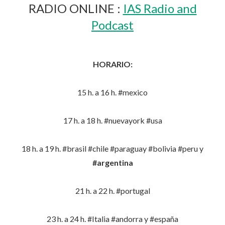
RADIO ONLINE :
IAS Radio and
Podcast
HORARIO:
15 h. a 16 h. #mexico
17 h. a 18 h. #nuevayork #usa
18 h. a 19 h. #brasil #chile #paraguay #bolivia #peru y
#argentina
21 h. a 22 h. #portugal
23 h. a 24 h. #Italia #andorra y #españa