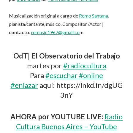
Musicalización original a cargo de
Romo Santana
,
pianista/cantante, músico, Compositor /Actor |
contacto:
romusic1967@gmail.co
m
OdT| El Observatorio del Trabajo
martes por
#radiocultura
Para
#escuchar
#online
#enlazar
aquí: https://lnkd.in/dgUG
3nY
AHORA por YOUTUBE LIVE:
Radio
Cultura Buenos Aires – YouTube