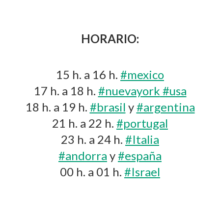
HORARIO:
15 h. a 16 h.
#mexico
17 h. a 18 h.
#nuevayork
#usa
18 h. a 19 h.
#brasil
y
#argentina
21 h. a 22 h.
#portugal
23 h. a 24 h.
#Italia
#andorra
y
#españa
00 h. a 01 h.
#Israel