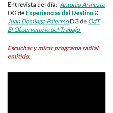
Entrevista del día
:
Antonio Armesto
DG de
Experiencias del Destino
&
Juan Domingo Palermo
DG de
OdT
El Observatorio del Trabajo
Escuchar y mirar programa radial
emitido
: