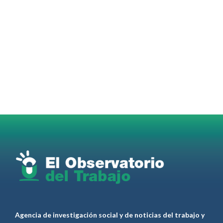
OdT - El Observatorio del Trabajo
@elobdeltrabajo
·
4 Ago
#SUTECBA
#TrabajadoresdelaCiudaddeBuenosAires
abrió
la inscripción al 2° Ciclo de
#Capacitación
2026
@jovenencuentro
RT
@AldoDruettaok
@lanotadigital
@MujeresSP
@BairesParaTodos
@EducacionBA
@CronicaSindicaL
Twitter
2
3
Ver anteriores
Agencia de investigación social y de noticias del trabajo y