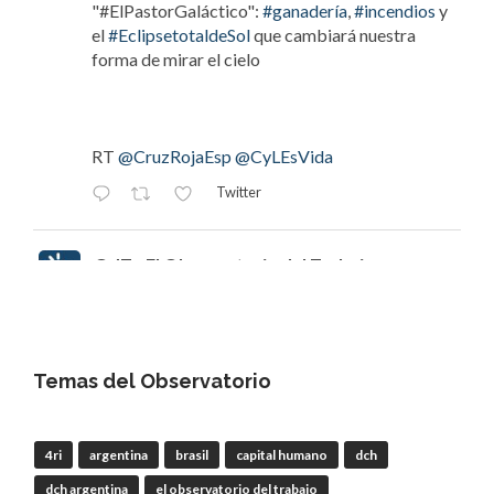
"#ElPastorGaláctico":
#ganadería
,
#incendios
y
el
#EclipsetotaldeSol
que cambiará nuestra
forma de mirar el cielo
RT
@CruzRojaEsp
@CyLEsVida
Twitter
OdT - El Observatorio del Trabajo
@elobdeltrabajo
·
8 Ago
#EclipsedeSol
Invitamos a escuchar
episodio 112 | Joaquín Tapioles,
"#ElPastorGaláctico": ganadería, incendios y el
Temas del Observatorio
#EclipsetotaldeSol
que cambiará nuestra forma
de mirar el cielo
4ri
argentina
brasil
capital humano
dch
dch argentina
el observatorio del trabajo