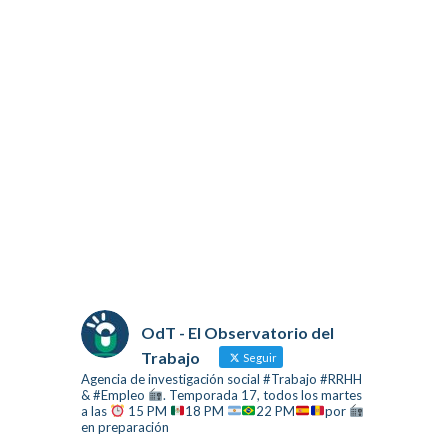
OdT - El Observatorio del
Trabajo
Seguir
Agencia de investigación social #Trabajo #RRHH
& #Empleo
. Temporada 17, todos los martes
a las
15 PM
18 PM
22 PM
por
en preparación