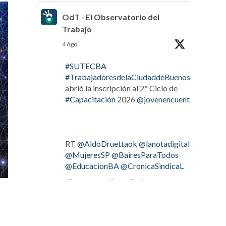
OdT - El Observatorio del
Trabajo
4 Ago
#SUTECBA
#TrabajadoresdelaCiudaddeBuenosAires
abrió la inscripción al 2° Ciclo de
#Capacitación
2026
@jovenencuentro
RT
@AldoDruettaok
@lanotadigital
@MujeresSP
@BairesParaTodos
@EducacionBA
@CronicaSindicaL
Twitter
2
3
OdT - El Observatorio del