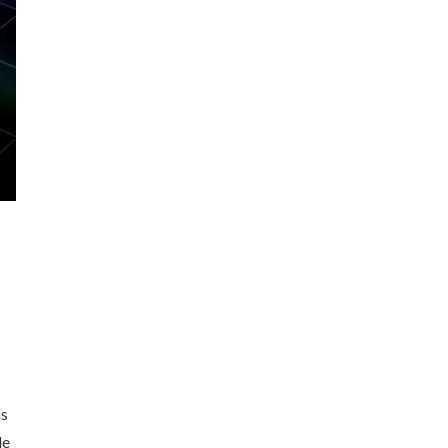
as
de