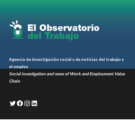
RT
@casdcamioneros
Twitter
1
1
Ver anteriores
Agencia de investigación social y de noticias del trabajo y
el empleo
Social investigation and news of Work and Employment Value
Chain
Twitter
Facebook
Instagram
LinkedIn
Diseñado por
Creygan