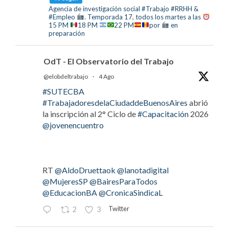
Agencia de investigación social #Trabajo #RRHH &
#Empleo
. Temporada 17, todos los martes a las
15 PM
18 PM
22 PM
por
en
preparación
OdT - El Observatorio del Trabajo
@elobdeltrabajo
·
4 Ago
#SUTECBA
#TrabajadoresdelaCiudaddeBuenosAires
abrió
la inscripción al 2° Ciclo de
#Capacitación
2026
@jovenencuentro
RT
@AldoDruettaok
@lanotadigital
@MujeresSP
@BairesParaTodos
@EducacionBA
@CronicaSindicaL
Twitter
2
3