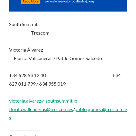
South Summit
Trescom
Victoria Álvarez
Florita Vallcaneras / Pablo Gómez Salcedo
+34 628 93 12 40 +34
627 811 799 / 634 955 019
victoria.alvarez@southsummit.io
florita.vallcaneras@trescom.es
/
pablo.gomez@trescom.e
s