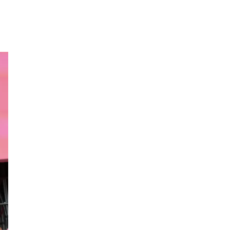
4 Ago
Martes 4/08. Invitamos a
sintonizar IAS Radio and Podcast
programa radial sobre claves para
el
#LiderazgoSindical
Omar Pérez
#Camioneros
#CATT
#Transporte
#TarifaSegura
#SaludMental
#Desarrollo
RT
@casdcamioneros
Twitter
1
1
Ver anteriores