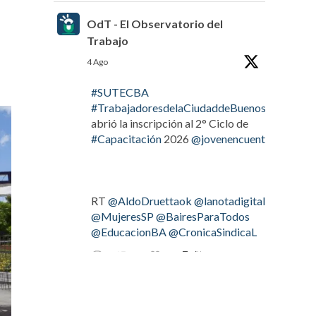
OdT - El Observatorio del
Trabajo
4 Ago
#SUTECBA
#TrabajadoresdelaCiudaddeBuenosAires
abrió la inscripción al 2° Ciclo de
#Capacitación
2026
@jovenencuentro
RT
@AldoDruettaok
@lanotadigital
@MujeresSP
@BairesParaTodos
@EducacionBA
@CronicaSindicaL
Twitter
2
2
OdT - El Observatorio del