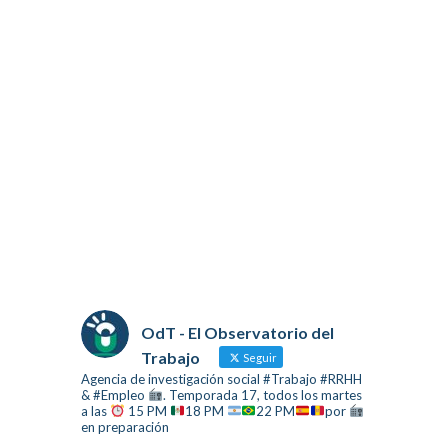
OdT - El Observatorio del
Trabajo
Seguir
Agencia de investigación social #Trabajo #RRHH
& #Empleo
. Temporada 17, todos los martes
a las
15 PM
18 PM
22 PM
por
en preparación