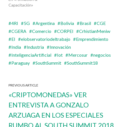
Capacitación»
4RI
5G
Argentina
Bolivia
Brasil
CGE
CGERA
Comercio
CORPEI
CrhistianMeniw
EI
elobservatoriodeltrabajo
Emprendimiento
India
Industria
Innovación
InteligenciaArtificial
Iot
Mercosur
negocios
Paraguay
SouthSummit
SouthSummit18
PREVIOUS ARTICLE
«CRIPTOMONEDAS» VER
ENTREVISTA A GONZALO
ARZUAGA EN LOS ESPECIALES
RUMBO AL SOUTH SUMMIT 2018