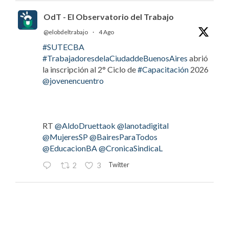
OdT - El Observatorio del Trabajo
@elobdeltrabajo
·
4 Ago
#SUTECBA
#TrabajadoresdelaCiudaddeBuenosAires
abrió
la inscripción al 2° Ciclo de
#Capacitación
2026
@jovenencuentro
RT
@AldoDruettaok
@lanotadigital
@MujeresSP
@BairesParaTodos
@EducacionBA
@CronicaSindicaL
Twitter
2
3
OdT - El Observatorio del Trabajo
@elobdeltrabajo
·
4 Ago
#LaBancaria
rechazó la reforma de la Carta