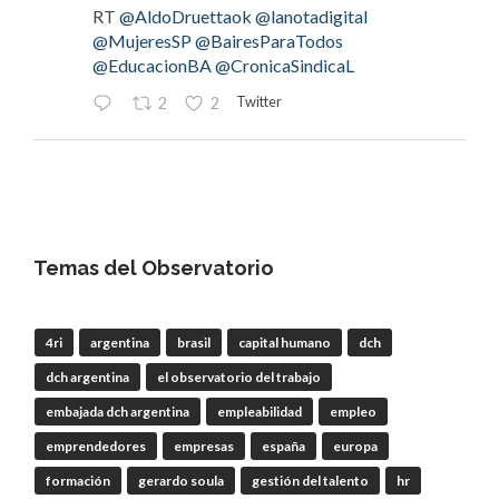
RT
@AldoDruettaok
@lanotadigital
@MujeresSP
@BairesParaTodos
@EducacionBA
@CronicaSindicaL
Twitter
2
2
OdT - El Observatorio del Trabajo
@elobdeltrabajo
·
4 Ago
#LaBancaria
rechazó la reforma de la Carta
Orgánica del
#BCRA
Temas del Observatorio
4ri
argentina
brasil
capital humano
dch
RT
@lanotadigital
@La_Bancaria
dch argentina
el observatorio del trabajo
@AldoDruettaok
@misionesptodos
@uf_oficial
@SergioOPalazzo
@BairesParaTodos
embajada dch argentina
empleabilidad
empleo
@uniglobalunion
emprendedores
empresas
españa
europa
Twitter
2
2
formación
gerardo soula
gestión del talento
hr