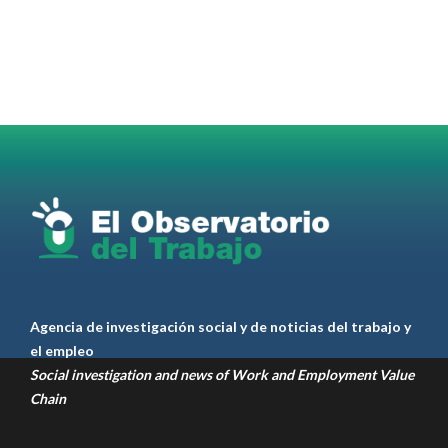
Martes 4/08. Invitamos a sintonizar IAS
Radio and Podcast programa radial sobre claves
para el
#LiderazgoSindical
Omar Pérez
#Camioneros
#CATT
#Transporte
#TarifaSegura
#SaludMental
#Desarrollo
RT
@casdcamioneros
Twitter
1
1
Ver anteriores
Agencia de investigación social y de noticias del trabajo y
el empleo
Social investigation and news of Work and Employment Value
Chain