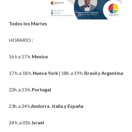
Todos los Martes
HORARIO ;
16 h a 17 h.
Mexíco
17 h. a 18 h.
Nueva York
| 18h. a 19 h.
Brasil y Argentina
22h. a 23 h.
Portugal
23h. a 24 h.
Andorra
,
Italia y España
24 h. a 01h.
Israel