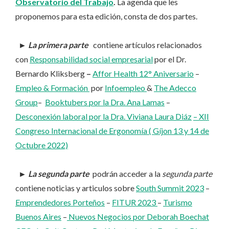
Observatorio del Trabajo
.
La agenda que les
proponemos para esta edición, consta de dos partes.
►
La primera parte
contiene artículos relacionados
con
Responsabilidad social empresarial
por el Dr.
Bernardo Kliksberg
–
Affor Health 12° Aniversario
–
Empleo & Formación
por
Infoempleo
&
The Adecco
Group
–
Booktubers por la Dra. Ana Lamas
–
Desconexión laboral por la Dra. Viviana Laura Diáz
– XII
Congreso Internacional de Ergonomía ( Gíjon 13 y 14 de
Octubre 2022)
►
La segunda parte
podrán acceder a la
segunda parte
contiene noticias y articulos sobre
South Summit 2023
–
Emprendedores Porteños
–
FITUR 2023
–
Turismo
Buenos Aires
–
Nuevos Negocios por Deborah Boechat