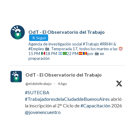
OdT - El Observatorio del Trabajo
Seguir
Agencia de investigación social #Trabajo #RRHH &
#Empleo
. Temporada 17, todos los martes a las
15 PM
18 PM
22 PM
por
en
preparación
OdT - El Observatorio del Trabajo
@elobdeltrabajo
·
4 Ago
#SUTECBA
#TrabajadoresdelaCiudaddeBuenosAires
abrió
la inscripción al 2° Ciclo de
#Capacitación
2026
@jovenencuentro