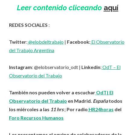
Leer contenido cliceando
aquí
REDES SOCIALES
:
Twitter
:
@elobdeltrabajo
|
Facebook:
El Observatorio
del Trabajo Argentina
Instagram
: @elobservatorio_odt |
Linkedin
:
OdT – El
Observatorio del Trabajo
También nos pueden volver a escuchar
OdT| El
Observatorio del Trabajo
en Madrid.
España
todos
los miércoles a las
11 hrs
;
Por radio
HR24horas
del
Foro Recursos Humanos
Les presentamos el equipo de colaboradores de la