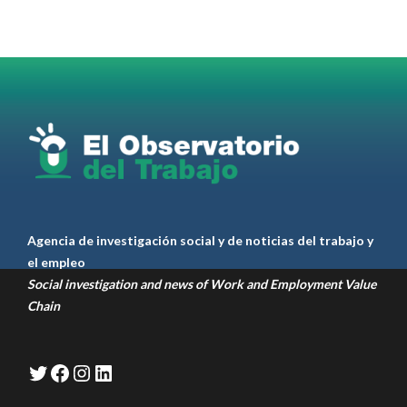
Omar Pérez
#Camioneros
#CATT
#Transporte
#TarifaSegura
#SaludMental
#Desarrollo
RT
@casdcamioneros
Twitter
1
1
Ver anteriores
Agencia de investigación social y de noticias del trabajo y
el empleo
Social investigation and news of Work and Employment Value
Chain
Twitter
Facebook
Instagram
LinkedIn