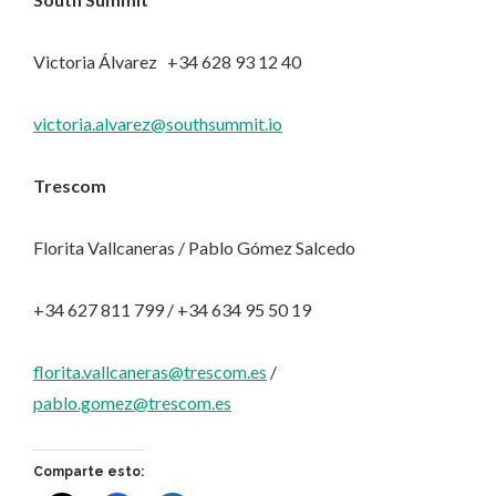
Victoria Álvarez +34 628 93 12 40
victoria.alvarez@southsummit.io
Trescom
Florita Vallcaneras / Pablo Gómez Salcedo
+34 627 811 799 / +34 634 95 50 19
florita.vallcaneras@trescom.es
/
pablo.gomez@trescom.es
Comparte esto: