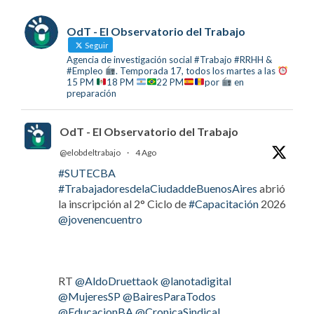
OdT - El Observatorio del Trabajo
Seguir
Agencia de investigación social #Trabajo #RRHH &
#Empleo
. Temporada 17, todos los martes a las
15 PM
18 PM
22 PM
por
en
preparación
OdT - El Observatorio del Trabajo
@elobdeltrabajo
·
4 Ago
#SUTECBA
#TrabajadoresdelaCiudaddeBuenosAires
abrió
la inscripción al 2° Ciclo de
#Capacitación
2026
@jovenencuentro
RT
@AldoDruettaok
@lanotadigital
@MujeresSP
@BairesParaTodos
@EducacionBA
@CronicaSindicaL