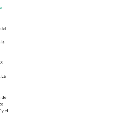
de
 del
 la
 3
. La
a de
to
 y el