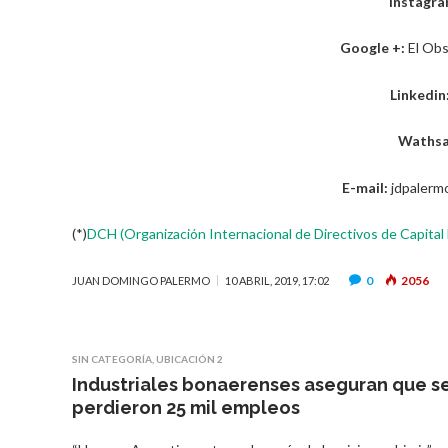
Instagra
Google +:
El Obs
Linkedin
Wathsa
E-mail:
jdpalerm
(*)
DCH (Organización Internacional de Directivos de Capita
0
2056
JUAN DOMINGO PALERMO
10 ABRIL, 2019, 17:02
SIN CATEGORÍA
,
UBICACIÓN 2
Industriales bonaerenses aseguran que s
perdieron 25 mil empleos