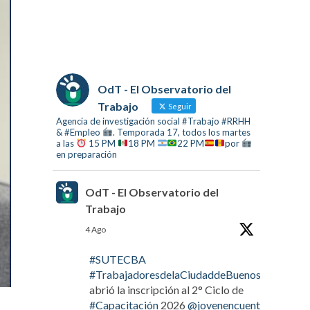
OdT - El Observatorio del
Trabajo
Seguir
Agencia de investigación social #Trabajo #RRHH
& #Empleo
. Temporada 17, todos los martes
a las
15 PM
18 PM
22 PM
por
en preparación
OdT - El Observatorio del
Trabajo
4 Ago
#SUTECBA
#TrabajadoresdelaCiudaddeBuenosAires
abrió la inscripción al 2° Ciclo de
#Capacitación
2026
@jovenencuentro