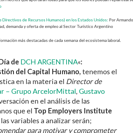
o
e Directivos de Recursos Humanos) en los Estados Unidos:
Por Armand
ad, demanda y oferta de empleo al Sector Turístico Argentino
nformación más destacadas de cada semana del ecosistema laboral.
 Día de
DCH ARGENTINA
«
:
stión del Capital Humano,
tenemos el
stica en la materia el
Director de
r – Grupo ArcelorMittal
,
Gustavo
ersación en el análisis de las
anos que el
Top Employers Institute
las variables a analizar serán;
comendar para motivar y comprometer