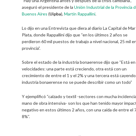
“Hay una Argentina antes y después de la crisis cambiaria”,
aseguró el presidente de la
Unión Industrial de la Provincia 
Buenos Aires
(
Uipba
),
Martín Rappallini
.
Lo dijo en una Entrevista que diera al diario La Capital de Mar
Plata, donde Rappallini dijo que “en los últimos 2 años se
perdieron 60 mil puestos de trabajo a nivel nacional, 25 mil en
provincia”.
Sobre el estado de la industria bonaerense dijo que “Está en
velocidades: una parte está creciendo, otra está con un
crecimiento de entre el 1 y el 2% y una tercera está cayendo
industria bonaerense no se puede describir como un todo”
Y ejemplificó “calzado y textil -sectores con mucha incidenci
mano de obra intensiva- son los que han tenido mayor impac
negativo en estos últimos 2 años, con una caída de entre el 7
8%”.