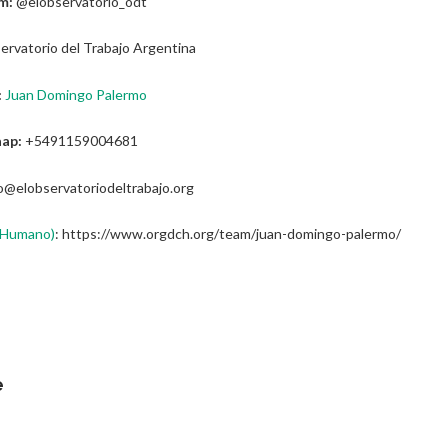
m:
@elobservatorio_odt
ervatorio del Trabajo Argentina
:
Juan Domingo Palermo
ap:
+5491159004681
o@elobservatoriodeltrabajo.org
l Humano)
: https://www.orgdch.org/team/juan-domingo-palermo/
e