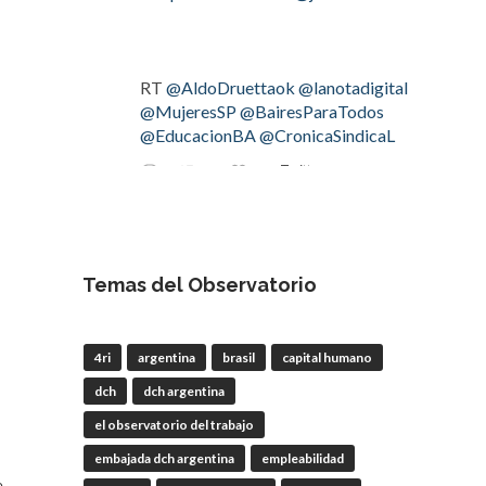
RT
@AldoDruettaok
@lanotadigital
@MujeresSP
@BairesParaTodos
@EducacionBA
@CronicaSindicaL
Twitter
2
3
OdT - El Observatorio del
Trabajo
Temas del Observatorio
4 Ago
#LaBancaria
rechazó la reforma de
4ri
argentina
brasil
capital humano
la Carta Orgánica del
#BCRA
dch
dch argentina
el observatorio del trabajo
embajada dch argentina
empleabilidad
RT
@lanotadigital
@La_Bancaria
e