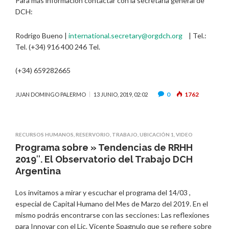
Para más información contactar con la secretaria general de
DCH:
Rodrigo Bueno |
international.secretary@orgdch.org
| Tel.:
Tel. (+34) 916 400 246 Tel.
(+34) 659282665
0
1762
JUAN DOMINGO PALERMO
13 JUNIO, 2019, 02:02
RECURSOS HUMANOS
,
RESERVORIO
,
TRABAJO
,
UBICACIÓN 1
,
VIDEO
Programa sobre » Tendencias de RRHH
2019″. El Observatorio del Trabajo DCH
Argentina
Los invitamos a mirar y escuchar el programa del 14/03 ,
especial de Capital Humano del Mes de Marzo del 2019. En el
mismo podrás encontrarse con las secciones: Las reflexiones
para Innovar con el Lic. Vicente Spagnulo que se refiere sobre