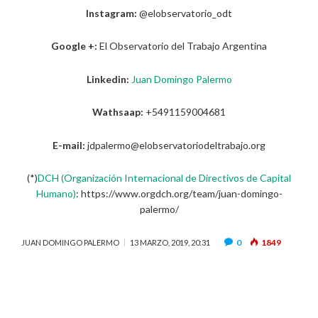
Instagram:
@elobservatorio_odt
Google +:
El Observatorio del Trabajo Argentina
Linkedin:
Juan Domingo Palermo
Wathsaap:
+5491159004681
E-mail:
jdpalermo@elobservatoriodeltrabajo.org
(*)
DCH (Organización Internacional de Directivos de Capital
Humano)
: https://www.orgdch.org/team/juan-domingo-
palermo/
0
1849
JUAN DOMINGO PALERMO
13 MARZO, 2019, 20:31