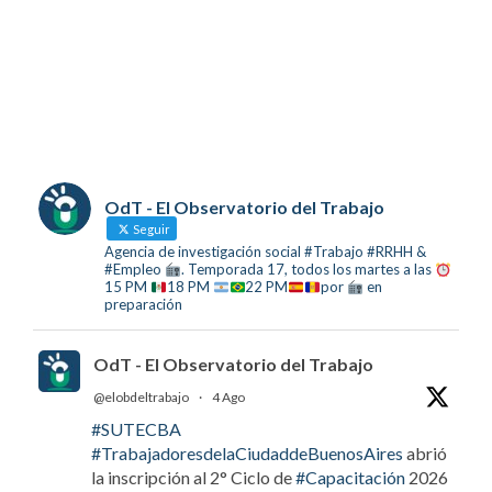
OdT - El Observatorio del Trabajo
Seguir
Agencia de investigación social #Trabajo #RRHH &
#Empleo
. Temporada 17, todos los martes a las
15 PM
18 PM
22 PM
por
en
preparación
OdT - El Observatorio del Trabajo
@elobdeltrabajo
·
4 Ago
#SUTECBA
#TrabajadoresdelaCiudaddeBuenosAires
abrió
la inscripción al 2° Ciclo de
#Capacitación
2026