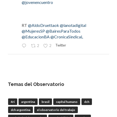
@jovenencuentro
RT
@AldoDruettaok
@lanotadigital
@MujeresSP
@BairesParaTodos
@EducacionBA
@CronicaSindicaL
Twitter
2
2
OdT - El Observatorio del Trabajo
@elobdeltrabajo
·
4 Ago
#LaBancaria
rechazó la reforma de la Carta
Orgánica del
#BCRA
Temas del Observatorio
4ri
argentina
brasil
capital humano
dch
RT
@lanotadigital
@La_Bancaria
dch argentina
el observatorio del trabajo
@AldoDruettaok
@misionesptodos
@uf_oficial