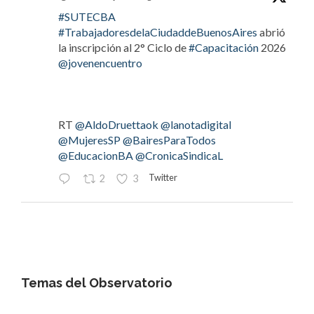
#SUTECBA
#TrabajadoresdelaCiudaddeBuenosAires
abrió
la inscripción al 2° Ciclo de
#Capacitación
2026
@jovenencuentro
RT
@AldoDruettaok
@lanotadigital
@MujeresSP
@BairesParaTodos
@EducacionBA
@CronicaSindicaL
Twitter
2
3
OdT - El Observatorio del Trabajo
@elobdeltrabajo
·
4 Ago
#LaBancaria
rechazó la reforma de la Carta
Orgánica del
#BCRA
Temas del Observatorio