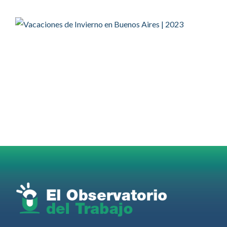
Twitter
2
2
OdT - El Observatorio del Trabajo Retuiteado
OdT - El Observatorio del Trabajo
@elobdeltrabajo
·
4 Ago
Martes 4/08. Invitamos a sintonizar IAS
Radio and Podcast programa radial sobre claves
para el
#LiderazgoSindical
Omar Pérez
#Camioneros
#CATT
#Transporte
#TarifaSegura
#SaludMental
#Desarrollo
RT
@casdcamioneros
Twitter
1
1