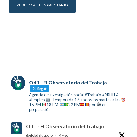
OdT - El Observatorio del Trabajo
Seguir
Agencia de investigación social #Trabajo #RRHH &
#Empleo
. Temporada 17, todos los martes a las
15 PM
18 PM
22 PM
por
en
preparación
OdT - El Observatorio del Trabajo
@elobdeltrabajo
·
4 Ago