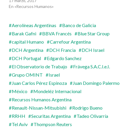
17 marzo, 2017
En «Recursos Humanos»
Aerolíneas Argentinas
Banco de Galicia
Barak Gafni
BBVA Francés
Blue Star Group
capital Humano
Carrefour Argentina
DCH Argentina
DCH Francia
DCH Israel
DCH Portugal
Edgardo Sanchez
El Observatorio de Trabajo
Frávega S.A.C.I.e.I.
Grupo OMINT
Israel
Juan Carlos Pérez Espinoza
Juan Domingo Palermo
México
Mondeléz Internacional
Recursos Humanos Argentina
Renault-Nissan-Mitsubishi
Rodrigo Bueno
RRHH
Securitas Argentina
Tadeo Olivarría
Tel Aviv
Thompson Reuters