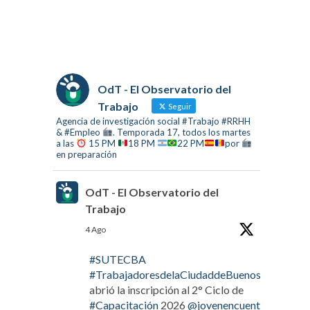
OdT - El Observatorio del
Trabajo
Seguir
Agencia de investigación social #Trabajo #RRHH
& #Empleo
. Temporada 17, todos los martes
a las
15 PM
18 PM
22 PM
por
en preparación
OdT - El Observatorio del
Trabajo
4 Ago
#SUTECBA
#TrabajadoresdelaCiudaddeBuenosAires
abrió la inscripción al 2° Ciclo de
#Capacitación
2026
@jovenencuentro