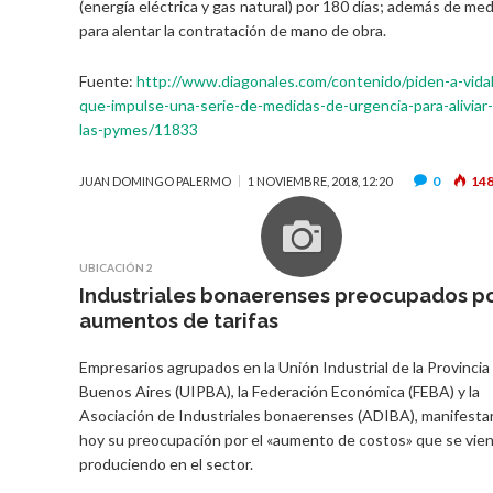
(energía eléctrica y gas natural) por 180 días; además de me
para alentar la contratación de mano de obra.
Fuente:
http://www.diagonales.com/contenido/piden-a-vidal
que-impulse-una-serie-de-medidas-de-urgencia-para-aliviar-
las-pymes/11833
0
14
JUAN DOMINGO PALERMO
1 NOVIEMBRE, 2018, 12:20
UBICACIÓN 2
Industriales bonaerenses preocupados p
aumentos de tarifas
Empresarios agrupados en la Unión Industrial de la Provincia
Buenos Aires (UIPBA), la Federación Económica (FEBA) y la
Asociación de Industriales bonaerenses (ADIBA), manifesta
hoy su preocupación por el «aumento de costos» que se vie
produciendo en el sector.