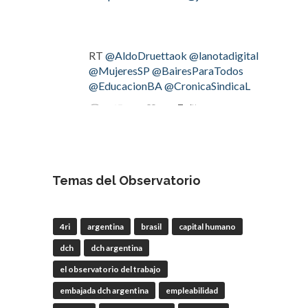
RT
@AldoDruettaok
@lanotadigital
@MujeresSP
@BairesParaTodos
@EducacionBA
@CronicaSindicaL
Twitter
2
3
OdT - El Observatorio del
Trabajo
Temas del Observatorio
4 Ago
#LaBancaria
rechazó la reforma de
4ri
argentina
brasil
capital humano
la Carta Orgánica del
#BCRA
dch
dch argentina
el observatorio del trabajo
embajada dch argentina
empleabilidad
RT
@lanotadigital
@La_Bancaria