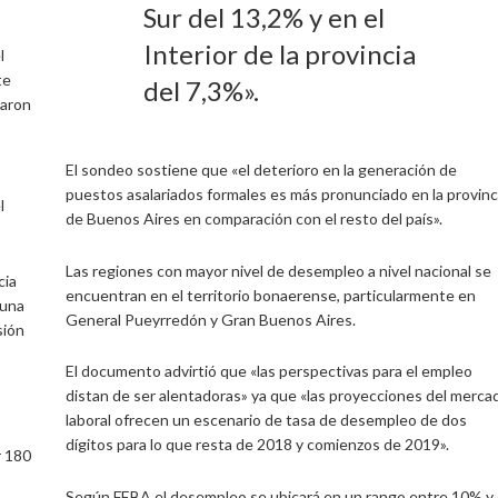
Sur del 13,2% y en el
Interior de la provincia
l
te
del 7,3%».
zaron
El sondeo sostiene que «el deterioro en la generación de
puestos asalariados formales es más pronunciado en la provinc
l
de Buenos Aires en comparación con el resto del país».
Las regiones con mayor nivel de desempleo a nivel nacional se
cia
encuentran en el territorio bonaerense, particularmente en
«una
General Pueyrredón y Gran Buenos Aires.
sión
El documento advirtió que «las perspectivas para el empleo
distan de ser alentadoras» ya que «las proyecciones del merca
laboral ofrecen un escenario de tasa de desempleo de dos
dígitos para lo que resta de 2018 y comienzos de 2019».
r 180
Según FEBA el desempleo se ubicará en un rango entre 10% y 