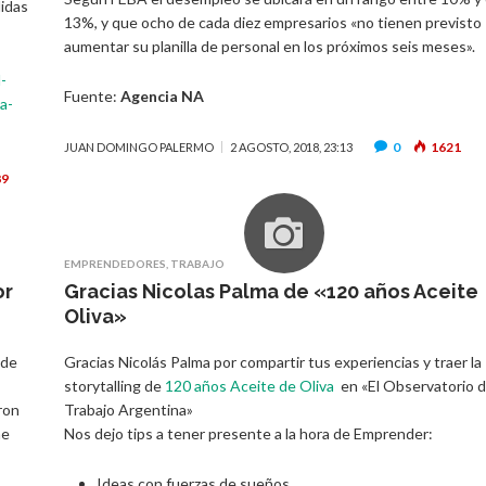
didas
13%, y que ocho de cada diez empresarios «no tienen previsto
aumentar su planilla de personal en los próximos seis meses».
-
Fuente:
Agencia NA
a-
0
1621
JUAN DOMINGO PALERMO
2 AGOSTO, 2018, 23:13
89
EMPRENDEDORES
,
TRABAJO
or
Gracias Nicolas Palma de «120 años Aceite
Oliva»
 de
Gracias
Nicolás Palma
por compartir tus experiencias y traer la
s
torytalling
de
120 años Aceite de Oliva
en «El Observatorio d
ron
Trabajo Argentina»
ne
Nos dejo tips a tener presente a la hora de Emprender:
Ideas con fuerzas de sueños