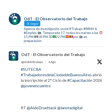
OdT - El Observatorio del Trabajo
Seguir
Agencia de investigación social #Trabajo #RRHH &
#Empleo
. Temporada 17, todos los martes a las
15 PM
18 PM
22 PM
por
en
preparación
OdT - El Observatorio del Trabajo
@elobdeltrabajo
·
4 Ago
#SUTECBA
#TrabajadoresdelaCiudaddeBuenosAires
abrió
la inscripción al 2° Ciclo de
#Capacitación
2026
@jovenencuentro
RT
@AldoDruettaok
@lanotadigital