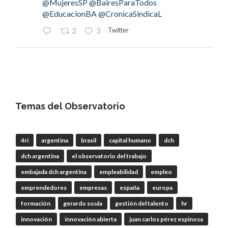
@MujeresSP
@BairesParaTodos
@EducacionBA
@CronicaSindicaL
Twitter
2
3
OdT - El Observatorio del Trabajo
@elobdeltrabajo
·
4 Ago
#LaBancaria
rechazó la reforma de la Carta
Orgánica del
#BCRA
Temas del Observatorio
4ri
argentina
brasil
capital humano
dch
RT
@lanotadigital
@La_Bancaria
dch argentina
el observatorio del trabajo
@AldoDruettaok
@misionesptodos
@uf_oficial
@SergioOPalazzo
@BairesParaTodos
embajada dch argentina
empleabilidad
empleo
@uniglobalunion
emprendedores
empresas
españa
europa
Twitter
2
2
formación
gerardo soula
gestión del talento
hr
innovación
innovación abierta
juan carlos pérez espinosa