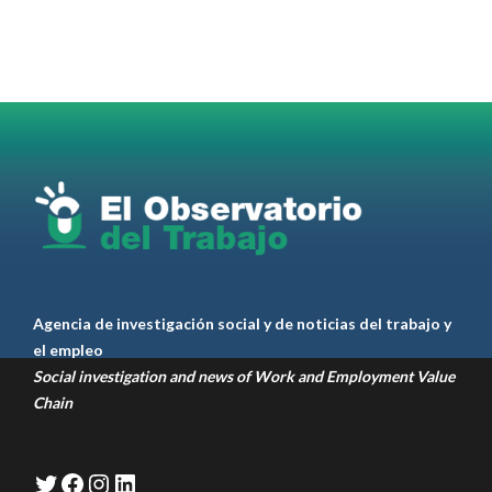
para el
#LiderazgoSindical
Omar Pérez
#Camioneros
#CATT
#Transporte
#TarifaSegura
#SaludMental
#Desarrollo
RT
@casdcamioneros
Twitter
1
1
Ver anteriores
Agencia de investigación social y de noticias del trabajo y
el empleo
Social investigation and news of Work and Employment Value
Chain
Twitter
Facebook
Instagram
LinkedIn