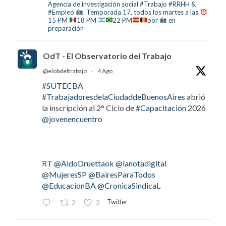
Agencia de investigación social #Trabajo #RRHH &
#Empleo
. Temporada 17, todos los martes a las
15 PM
18 PM
22 PM
por
en
preparación
OdT - El Observatorio del Trabajo
@elobdeltrabajo
·
4 Ago
#SUTECBA
#TrabajadoresdelaCiudaddeBuenosAires
abrió
la inscripción al 2° Ciclo de
#Capacitación
2026
@jovenencuentro
RT
@AldoDruettaok
@lanotadigital
@MujeresSP
@BairesParaTodos
@EducacionBA
@CronicaSindicaL
Twitter
2
3