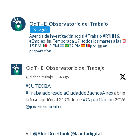
OdT - El Observatorio del Trabajo
Seguir
Agencia de investigación social #Trabajo #RRHH &
#Empleo
. Temporada 17, todos los martes a las
15 PM
18 PM
22 PM
por
en
preparación
OdT - El Observatorio del Trabajo
@elobdeltrabajo
·
4 Ago
#SUTECBA
#TrabajadoresdelaCiudaddeBuenosAires
abrió
la inscripción al 2° Ciclo de
#Capacitación
2026
@jovenencuentro
RT
@AldoDruettaok
@lanotadigital