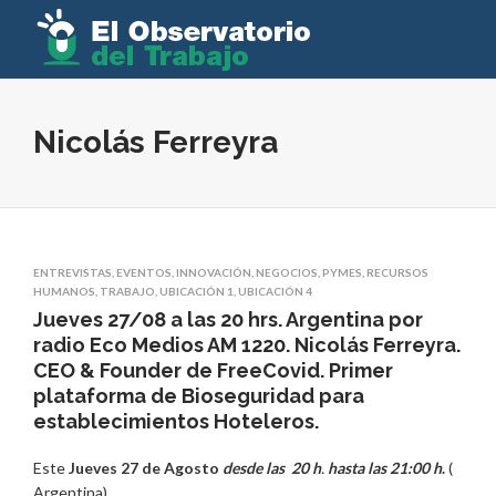
Nicolás Ferreyra
ENTREVISTAS
,
EVENTOS
,
INNOVACIÓN
,
NEGOCIOS
,
PYMES
,
RECURSOS
HUMANOS
,
TRABAJO
,
UBICACIÓN 1
,
UBICACIÓN 4
Jueves 27/08 a las 20 hrs. Argentina por
radio Eco Medios AM 1220. Nicolás Ferreyra.
CEO & Founder de FreeCovid. Primer
plataforma de Bioseguridad para
establecimientos Hoteleros.
Este
Jueves 27 de Agosto
desde las 20 h
.
hasta las 21:00 h
.
(
Argentina)
.