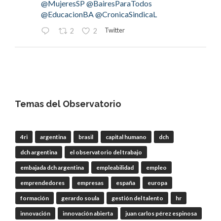
@MujeresSP
@BairesParaTodos
@EducacionBA
@CronicaSindicaL
Twitter
2
2
OdT - El Observatorio del Trabajo
@elobdeltrabajo
·
4 Ago
#LaBancaria
rechazó la reforma de la Carta
Orgánica del
#BCRA
Temas del Observatorio
4ri
argentina
brasil
capital humano
dch
RT
@lanotadigital
@La_Bancaria
dch argentina
el observatorio del trabajo
@AldoDruettaok
@misionesptodos
@uf_oficial
@SergioOPalazzo
@BairesParaTodos
embajada dch argentina
empleabilidad
empleo
@uniglobalunion
emprendedores
empresas
españa
europa
Twitter
2
2
formación
gerardo soula
gestión del talento
hr
innovación
innovación abierta
juan carlos pérez espinosa