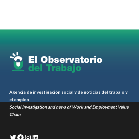
Radio and Podcast programa radial sobre claves
para el
#LiderazgoSindical
Omar Pérez
#Camioneros
#CATT
#Transporte
#TarifaSegura
#SaludMental
#Desarrollo
RT
@casdcamioneros
Twitter
1
1
Ver anteriores
Agencia de investigación social y de noticias del trabajo y
el empleo
Social investigation and news of Work and Employment Value
Chain
Twitter
Facebook
Instagram
LinkedIn