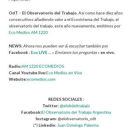
OdT
–
El Observatorio del Trabajo
. Así como hace diez años
consecutivos añadiendo valor a el Ecosistema del Trabajo, el
observatorio del trabajo, este año nuevamente, emitimos por
Eco Medios AM 1220
NEWS
: Ahora nos pueden
ver & escuchar
también por
Facebook
:
Eco LIVE
… «
Envíanos tus preguntas
»
en vivo.
Radio:
AM 1220 ECOMEDIOS
Canal Youtube live:
Eco Medios en Vivo
Website:
ecomedios.com
REDES SOCIALES
:
Twitter
:
@elobdeltrabajo
Facebook:
El Observatorio del Trabajo Argentina
Instagram
: @elobservatorio_odt
(*)
Linkedin
:
Juan Domingo Palermo