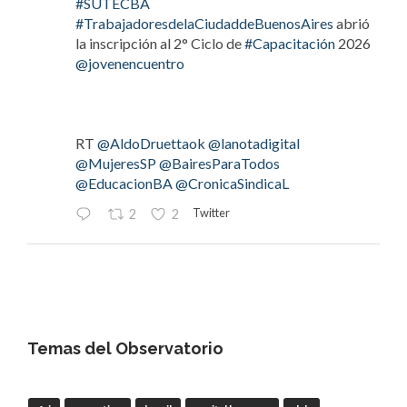
#SUTECBA
#TrabajadoresdelaCiudaddeBuenosAires
abrió
la inscripción al 2° Ciclo de
#Capacitación
2026
@jovenencuentro
RT
@AldoDruettaok
@lanotadigital
@MujeresSP
@BairesParaTodos
@EducacionBA
@CronicaSindicaL
Twitter
2
2
OdT - El Observatorio del Trabajo
@elobdeltrabajo
·
4 Ago
#LaBancaria
rechazó la reforma de la Carta
Orgánica del
#BCRA
Temas del Observatorio