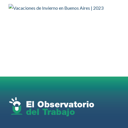
Twitter
2
2
OdT - El Observatorio del Trabajo Retuiteado
OdT - El Observatorio del Trabajo
@elobdeltrabajo
·
4 Ago
Martes 4/08. Invitamos a sintonizar IAS
Radio and Podcast programa radial sobre claves
para el
#LiderazgoSindical
Omar Pérez
#Camioneros
#CATT
#Transporte
#TarifaSegura
#SaludMental
#Desarrollo
RT
@casdcamioneros
Twitter
1
1
Ver anteriores