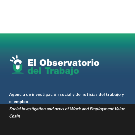
Radio and Podcast programa radial sobre claves
para el
#LiderazgoSindical
Omar Pérez
#Camioneros
#CATT
#Transporte
#TarifaSegura
#SaludMental
#Desarrollo
RT
@casdcamioneros
Twitter
1
1
Ver anteriores
Agencia de investigación social y de noticias del trabajo y
el empleo
Social investigation and news of Work and Employment Value
Chain