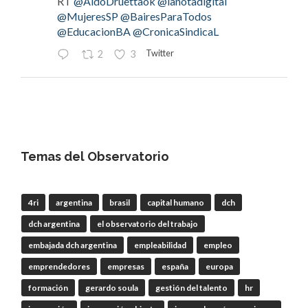
RT
@AldoDruettaok
@lanotadigital
@MujeresSP
@BairesParaTodos
@EducacionBA
@CronicaSindicaL
Twitter
2
3
OdT - El Observatorio del Trabajo
@elobdeltrabajo
·
4 Ago
#LaBancaria
rechazó la reforma de la Carta
Orgánica del
#BCRA
Temas del Observatorio
4ri
argentina
brasil
capital humano
dch
RT
@lanotadigital
@La_Bancaria
dch argentina
el observatorio del trabajo
@AldoDruettaok
@misionesptodos
@uf_oficial
@SergioOPalazzo
@BairesParaTodos
embajada dch argentina
empleabilidad
empleo
@uniglobalunion
emprendedores
empresas
españa
europa
Twitter
2
2
formación
gerardo soula
gestión del talento
hr