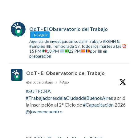
OdT - El Observatorio del Trabajo
Seguir
Agencia de investigación social #Trabajo #RRHH &
#Empleo
. Temporada 17, todos los martes a las
15 PM
18 PM
22 PM
por
en
preparación
OdT - El Observatorio del Trabajo
@elobdeltrabajo
·
4 Ago
#SUTECBA
#TrabajadoresdelaCiudaddeBuenosAires
abrió
la inscripción al 2° Ciclo de
#Capacitación
2026
@jovenencuentro