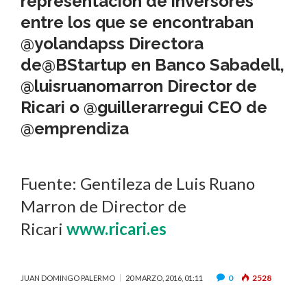
representación de inversores
entre los que se encontraban
@yolandapss
Directora
de
@BStartup
en Banco Sabadell,
@luisruanomarron
Director de
Ricari o
@guillerarregui
CEO de
@emprendiza
Fuente: Gentileza de Luis Ruano
Marron de Director de
Ricari
www.ricari.es
0
2528
JUAN DOMINGO PALERMO
20 MARZO, 2016, 01:11