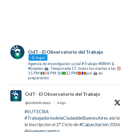
OdT - El Observatorio del Trabajo
Seguir
Agencia de investigación social #Trabajo #RRHH &
#Empleo
. Temporada 17, todos los martes a las
15 PM
18 PM
22 PM
por
en
preparación
OdT - El Observatorio del Trabajo
@elobdeltrabajo
·
4 Ago
#SUTECBA
#TrabajadoresdelaCiudaddeBuenosAires
abrió
la inscripción al 2° Ciclo de
#Capacitación
2026
@jovenencuentro