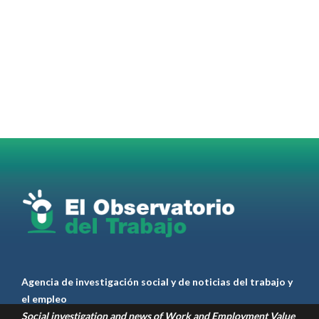
OdT - El Observatorio del Trabajo
@elobdeltrabajo
·
4 Ago
Martes 4/08. Invitamos a sintonizar IAS
Radio and Podcast programa radial sobre claves
para el
#LiderazgoSindical
Omar Pérez
#Camioneros
#CATT
#Transporte
#TarifaSegura
#SaludMental
#Desarrollo
RT
@casdcamioneros
Twitter
1
1
Ver anteriores
Agencia de investigación social y de noticias del trabajo y
el empleo
Social investigation and news of Work and Employment Value