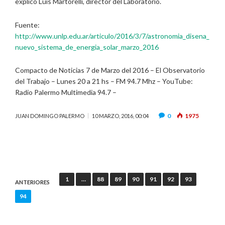
explicó Luis Martorelli, director del Laboratorio.
Fuente:
http://www.unlp.edu.ar/articulo/2016/3/7/astronomia_disena_
nuevo_sistema_de_energia_solar_marzo_2016
Compacto de Noticias 7 de Marzo del 2016 – El Observatorio
del Trabajo – Lunes 20 a 21 hs – FM 94.7 Mhz – YouTube:
Radio Palermo Multimedia 94.7 –
0
1975
JUAN DOMINGO PALERMO
10 MARZO, 2016, 00:04
Paginación
1
…
88
89
90
91
92
93
ANTERIORES
de
94
entradas