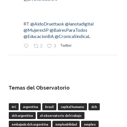
RT
@AldoDruettaok
@lanotadigital
@MujeresSP
@BairesParaTodos
@EducacionBA
@CronicaSindicaL
Twitter
2
3
OdT - El Observatorio del Trabajo
@elobdeltrabajo
·
4 Ago
#LaBancaria
rechazó la reforma de la Carta
Orgánica del
#BCRA
Temas del Observatorio
4ri
argentina
brasil
capital humano
dch
RT
@lanotadigital
@La_Bancaria
dch argentina
el observatorio del trabajo
@AldoDruettaok
@misionesptodos
@uf_oficial
@SergioOPalazzo
@BairesParaTodos
embajada dch argentina
empleabilidad
empleo