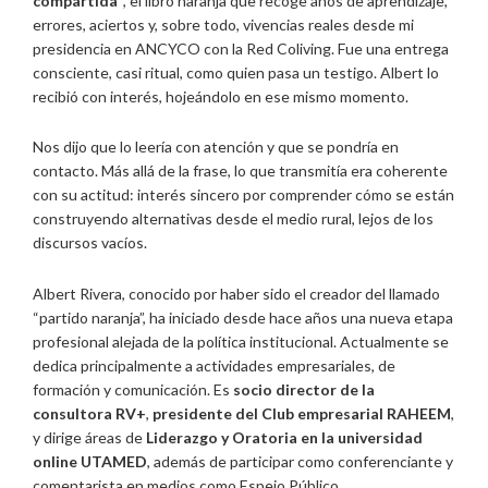
compartida”
, el libro naranja que recoge años de aprendizaje,
errores, aciertos y, sobre todo, vivencias reales desde mi
presidencia en ANCYCO con la Red Coliving. Fue una entrega
consciente, casi ritual, como quien pasa un testigo. Albert lo
recibió con interés, hojeándolo en ese mismo momento.
Nos dijo que lo leería con atención y que se pondría en
contacto. Más allá de la frase, lo que transmitía era coherente
con su actitud: interés sincero por comprender cómo se están
construyendo alternativas desde el medio rural, lejos de los
discursos vacíos.
Albert Rivera, conocido por haber sido el creador del llamado
“partido naranja”, ha iniciado desde hace años una nueva etapa
profesional alejada de la política institucional. Actualmente se
dedica principalmente a actividades empresariales, de
formación y comunicación. Es
socio director de la
consultora RV+
,
presidente del Club empresarial RAHEEM
,
y dirige áreas de
Liderazgo y Oratoria en la universidad
online UTAMED
, además de participar como conferenciante y
comentarista en medios como Espejo Público.