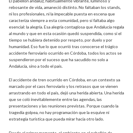
El pabellón andaluz, habitualmente vibrante, luminoso y
rebosante de vida, amaneció distinto. No faltaban los stands,
ni los profesionales, ni la impecable puesta en escena que
caracteriza siempre a esta comunidad, pero sí faltaba algo
esencial: la alegría. Esa alegría contagiosa que Andalucía regala
al mundo y que en esta ocasión quedó suspendida, como si el
tiempo se hubiera detenido por respeto, por duelo y por
humanidad. Eso fue lo que ocurrió tras conocerse el trágico
accidente ferroviario ocurrido en Córdoba, todos los actos se
suspendieron por el suceso que ha sacudido no solo a
Andalucía, sino a todo el país.
El accidente de tren ocurrido en Córdoba, en un contexto ya
marcado por el caos ferroviario y los retrasos que se vienen
arrastrando en todo el país, dejó una herida abierta. Una herida
que se coló inevitablemente entre las agendas, las
presentaciones y las reuniones previstas. Porque cuando la
tragedia golpea, no hay programación que la esquive ni
estrategia turística que pueda mirar hacia otro lado.
Desde el primer momento, el ambiente en el pabellón de