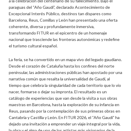
a la celebración del centenario de su fallecimiento. Bajo el
paraguas del “Año Gaudí”, declarado Acontecimiento de
Excepcional Interés Público, destinos tan dispares como
Barcelona, Reus, Comillas y León han presentado una oferta
coherente, diversa y profundamente inmersiva,
transformando FITUR en el epicentro de un homenaje
nacional que trasciende las fronteras autonómicas y redefine
el turismo cultural español.
La feria, se ha convertido en un mapa vivo del legado gaudiano.
Desde el corazón de Cataluña hasta los confines del norte
peninsular, las administraciones públicas han apostado por una
narrativa común que resalta la universalidad de Gaudí, al
tiempo que celebra la singularidad de cada territorio que lo vio
nacer, formarse o dejar su impronta. El resultado es un
catálogo de experiencias que van desde la visita a sus obras
maestras en Barcelona, hasta la exploración de su infancia en
Reus, pasando por la contemplación de sus primeras obras en
Cantabria y Castilla y León. En FITUR 2026, el “Año Gaudí” ha
dejado una invitación a emprender un viaje integral por la vida,
la obra y el alma de uno de los artistas más visionarios de la