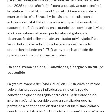
para crear sinergias únicas. El alcalde de León ha destacado
que 2026 será un año “triple” para la ciudad, ya que coincidirá
la celebración del “Año Gaudí” con el 900 aniversario de la
muerte de la reina Urraca I y, lo más espectacular, con el
eclipse solar total. Esta triple alineación permite construir
paquetes turísticos únicos en el mundo, que combinan la visita
a la Casa Botines, el paseo por la catedral gótica y la
observación del eclipse desde un mirador privilegiado. Esta
visión holística ha sido uno de los grandes éxitos de la
promoción de León en FITUR, atrayendo la atención de
operadores turísticos internacionales.
Un
ecosistema nacional: Conexiones, sinergias y un futuro
sostenible
La gran relevancia del “Año Gaudí” en FITUR 2026 no reside
solo en las propuestas individuales, sino en la red de
conexiones que se ha tejido entre ellas. La declaración de
interés nacional ha servido como un catalizador que ha
permitido a destinos tan distintos hablar un mismo idioma y
construir un relato común. Un turista que comienza su viaje en