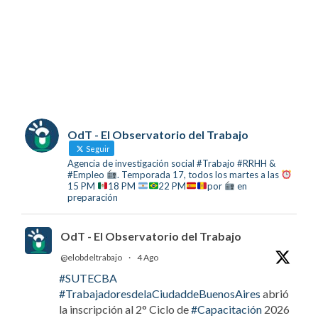
OdT - El Observatorio del Trabajo
Seguir
Agencia de investigación social #Trabajo #RRHH &
#Empleo
. Temporada 17, todos los martes a las
15 PM
18 PM
22 PM
por
en
preparación
OdT - El Observatorio del Trabajo
@elobdeltrabajo
·
4 Ago
#SUTECBA
#TrabajadoresdelaCiudaddeBuenosAires
abrió
la inscripción al 2° Ciclo de
#Capacitación
2026