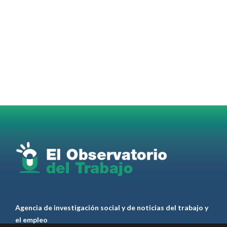
OdT - El Observatorio del Trabajo Retuiteado
OdT - El Observatorio del Trabajo
@elobdeltrabajo
·
4 Ago
Martes 4/08. Invitamos a sintonizar IAS
Radio and Podcast programa radial sobre claves
para el
#LiderazgoSindical
Omar Pérez
#Camioneros
#CATT
#Transporte
#TarifaSegura
#SaludMental
#Desarrollo
RT
@casdcamioneros
Twitter
1
1
Ver anteriores
Agencia de investigación social y de noticias del trabajo y
el empleo