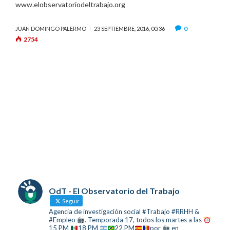
www.elobservatoriodeltrabajo.org
0
JUAN DOMINGO PALERMO
23 SEPTIEMBRE, 2016, 00:36
2754
OdT - El Observatorio del Trabajo
Seguir
Agencia de investigación social #Trabajo #RRHH &
#Empleo
. Temporada 17, todos los martes a las
15 PM
18 PM
22 PM
por
en