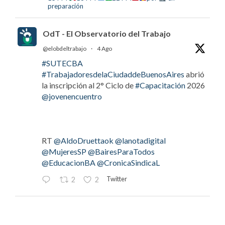
preparación
OdT - El Observatorio del Trabajo
@elobdeltrabajo
·
4 Ago
#SUTECBA
#TrabajadoresdelaCiudaddeBuenosAires
abrió
la inscripción al 2° Ciclo de
#Capacitación
2026
@jovenencuentro
RT
@AldoDruettaok
@lanotadigital
@MujeresSP
@BairesParaTodos
@EducacionBA
@CronicaSindicaL
Twitter
2
2
OdT - El Observatorio del Trabajo