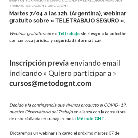
EVENTOS
,
FORMACIÓN & CAPACITACIÓN
,
PYMES
,
RECURSOS HUMANOS
,
TRABAJO
,
UBICACIÓN 1
,
UBICACIÓN 4
Martes 7/04 a las 12h. (Argentina), webinar
gratuito sobre » TELETRABAJO SEGURO «.
Webinar gratuito
sobre »
Teltrabajo
sin riesgo a la adicción
con certeza jurídica y seguridad
informática
»
Inscripción previa
enviando email
indicando » Quiero participar a »
cursos@metodognt.com
Debido a la contingencia que vivimos producto el COVID- 19 ,
nuestro Observatorio del Trabajo
en alianza con la consultora
de especializada en trabajo remoto
Método GNT
.
Dictaremos un webinar sin cargo el próximo martes 07 de