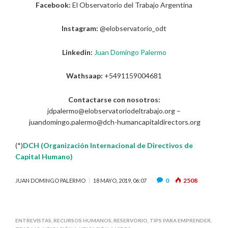
Facebook:
El Observatorio del Trabajo Argentina
Instagram:
@elobservatorio_odt
Linkedin:
Juan Domingo Palermo
Wathsaap:
+5491159004681
Contactarse con nosotros:
jdpalermo@elobservatoriodeltrabajo.org –
juandomingo.palermo@dch-humancapitaldirectors.org
(*)
DCH (Organización Internacional de Directivos de
Capital Humano)
0
2508
JUAN DOMINGO PALERMO
18 MAYO, 2019, 06:07
ENTREVISTAS
,
RECURSOS HUMANOS
,
RESERVORIO
,
TIPS PARA EMPRENDER
,