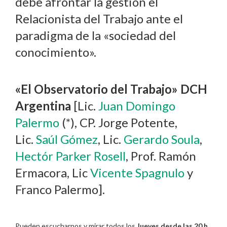
debe afrontar la gestión el
Relacionista del Trabajo ante el
paradigma de la «sociedad del
conocimiento».
«El Observatorio del Trabajo» DCH
Argentina
[Lic.
Juan Domingo
Palermo
(*), CP. Jorge Potente,
Lic.
Saúl Gómez
, Lic.
Gerardo Soula
,
Hectór Parker Rosell
, Prof. Ramón
Ermacora, Lic
Vicente Spagnulo
y
Franco Palermo].
Pueden escucharnos y mirar todos los
Jueves desde las 20 h