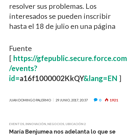
resolver sus problemas. Los
interesados se pueden inscribir
hasta el 18 de julio en una página
Fuente
[
https://gfepublic.secure.force.com
/events?
id=
a16f1000002KkQY
&lang=EN
]
0
1921
JUAN DOMINGO PALERMO
29 JUNIO, 2017, 20:37
EVENTOS
,
INNOVACIÓN
,
NEGOCIOS
,
UBICACIÓN 2
María Benjumea nos adelanta lo que se