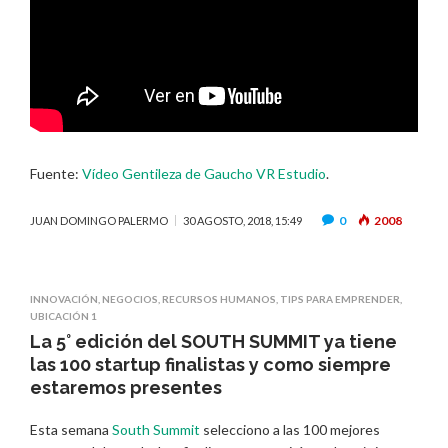
Fuente:
Vídeo Gentileza de Gaucho VR Estudio
.
0
2008
JUAN DOMINGO PALERMO
30 AGOSTO, 2018, 15:49
INNOVACIÓN
,
NEGOCIOS
,
RECURSOS HUMANOS
,
TIPS PARA EMPRENDER
,
UBICACIÓN 1
La 5° edición del SOUTH SUMMIT ya tiene
las 100 startup finalistas y como siempre
estaremos presentes
Esta semana
South Summit
selecciono a las 100 mejores