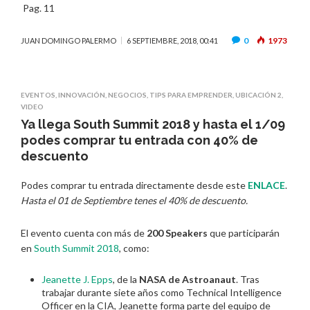
Pag. 11
0
1973
JUAN DOMINGO PALERMO
6 SEPTIEMBRE, 2018, 00:41
EVENTOS
,
INNOVACIÓN
,
NEGOCIOS
,
TIPS PARA EMPRENDER
,
UBICACIÓN 2
,
VIDEO
Ya llega South Summit 2018 y hasta el 1/09
podes comprar tu entrada con 40% de
descuento
Podes comprar tu entrada directamente desde este
ENLACE
.
Hasta el 01 de Septiembre tenes el 40% de descuento.
El evento cuenta con más de
200 Speakers
que participarán
en
South Summit 2018
, como:
Jeanette J. Epps
, de la
NASA de Astroanaut
. Tras
trabajar durante siete años como Technical Intelligence
Officer en la CIA, Jeanette forma parte del equipo de