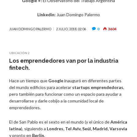
Google +:
El Observatorio del Trabajo Argentina
Linkedin:
Juan Domingo Palermo
0
3604
JUAN DOMINGO PALERMO
2 JULIO, 2018, 02:06
UBICACIÓN 2
Los emprendedores van por la industria
fintech.
Hace un tiempo que
Google
inauguró en diferentes partes
del mundo edificios para acelerar
startups emprendedoras
,
pero también para funcionar como un espacio para ayudar a
desarrollarse y darle cobijo a la comunidad local de
emprendedores.
El de San Pablo es el sexto en el mundo (y el único de
América
latina
), siguiendo a
Londres, Tel Aviv, Seúl, Madrid, Varsovia
y pronto en
Berlín
.