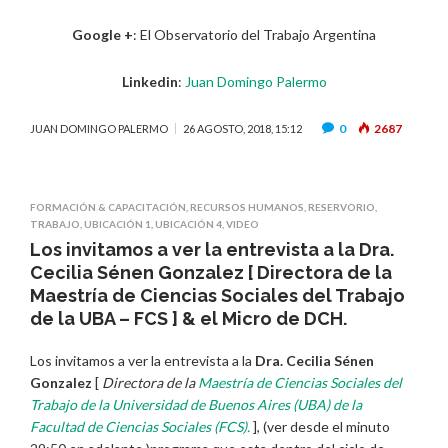
Google +
: El Observatorio del Trabajo Argentina
Linkedin
:
Juan Domingo Palermo
0
2687
JUAN DOMINGO PALERMO
26 AGOSTO, 2018, 15:12
FORMACIÓN & CAPACITACIÓN
,
RECURSOS HUMANOS
,
RESERVORIO
,
TRABAJO
,
UBICACIÓN 1
,
UBICACIÓN 4
,
VIDEO
Los invitamos a ver la entrevista a la Dra.
Cecilia Sénen Gonzalez [ Directora de la
Maestría de Ciencias Sociales del Trabajo
de la UBA – FCS ] & el Micro de DCH.
Los invitamos a ver la entrevista a la
Dra. Cecilia Sénen
Gonzalez
[
Directora de la
Maestría de Ciencias Sociales del
Trabajo de la Universidad de Buenos Aires (UBA) de la
Facultad de Ciencias Sociales (FCS).
], (ver desde el minuto