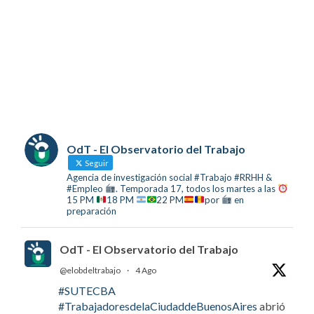
OdT - El Observatorio del Trabajo
Seguir
Agencia de investigación social #Trabajo #RRHH &
#Empleo
. Temporada 17, todos los martes a las
15 PM
18 PM
22 PM
por
en
preparación
OdT - El Observatorio del Trabajo
@elobdeltrabajo
·
4 Ago
#SUTECBA
#TrabajadoresdelaCiudaddeBuenosAires
abrió