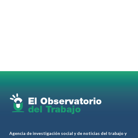
OdT - El Observatorio del Trabajo Retuiteado
OdT - El Observatorio del Trabajo
@elobdeltrabajo
·
4 Ago
Martes 4/08. Invitamos a sintonizar IAS
Radio and Podcast programa radial sobre claves
para el
#LiderazgoSindical
Omar Pérez
#Camioneros
#CATT
#Transporte
#TarifaSegura
#SaludMental
#Desarrollo
RT
@casdcamioneros
Twitter
1
1
Ver anteriores
Agencia de investigación social y de noticias del trabajo y