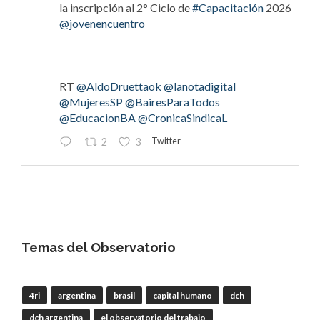
la inscripción al 2° Ciclo de
#Capacitación
2026
@jovenencuentro
RT
@AldoDruettaok
@lanotadigital
@MujeresSP
@BairesParaTodos
@EducacionBA
@CronicaSindicaL
Twitter
2
3
OdT - El Observatorio del Trabajo
@elobdeltrabajo
·
4 Ago
#LaBancaria
rechazó la reforma de la Carta
Orgánica del
#BCRA
Temas del Observatorio
4ri
argentina
brasil
capital humano
dch
RT
@lanotadigital
@La_Bancaria
dch argentina
el observatorio del trabajo