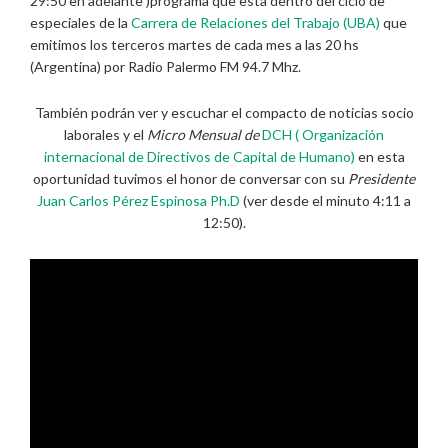
29:50 en adelante )programa que esta dentro del ciclo de
especiales de la
Carrera de Relaciones del Trabajo (UBA)
que
emitimos los terceros martes de cada mes a las 20 hs
(Argentina) por Radio Palermo FM 94.7 Mhz.
También podrán ver y escuchar el compacto de noticias socio
laborales y el
Micro Mensual de
DCH ( Organización
internacional de Directivos de Capital de Humano)
en esta
oportunidad tuvimos el honor de conversar con su
Presidente
Juan Carlos Pérez Espinosa Ph.D
(ver desde el minuto 4:11 a
12:50).