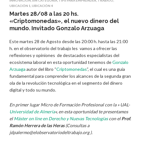
INNOVACIÓN
,
SIN CATEGORÍA
,
TIPS PARA EMPRENDER
,
TRABAJO
,
UBICACIÓN 1
,
UBICACIÓN 4
Martes 28/08 a las 20 hs.
«Criptomonedas», el nuevo dinero del
mundo. Invitado Gonzalo Arzuaga
Este martes 28 de Agosto desde las 20:00 h. hasta las 21:00
h. en el observatorio del trabajo les vamos a ofrecer las
reflexiones y opiniones de destacados especialistas del
ecosistema laboral en esta oportunidad tenemos de
Gonzalo
Arzuaga
autor del libro “
Criptomonedas
”, el cual es una guía
fundamental para comprender los alcances de la segunda gran
ola de la revolución tecnológica en el segmento del dinero
digital y todo su mundo.
En primer lugar Micro de Formación Profesional con la » UAL-
Universidad de Almería
«, en esta oportunidad te presentamos
el
Máster on line en Derecho y Nuevas Tecnologías
con el
Prof.
Ramón Herrera de las Heras
(Consultas a
jdpalermo@elobservatoriodeltrabajo.org ).