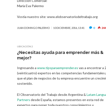
Dirección Comercial:
María Eva Palermo
Vostia nuestro site: www.elobservatoriodeltrabajo.org
0
24
JUAN DOMINGO PALERMO
10 DICIEMBRE, 2016, 13:41
UBICACIÓN 2
¿Necesitas ayuda para emprender más &
mejor?
Ingresando a
www.tipsparaemprender.es
vas a encontrar a 
(veinticuatro) expertos en las competencias fundamentales 
que el plan de negocios de tu empresa encuentre un crecim
sostenido.
El Observatorio del Trabajo desde Argentina &
Latam Langu
Partners
desde España, estamos presentes en esta red de
expertos para poner toda nuestros conocimientos y