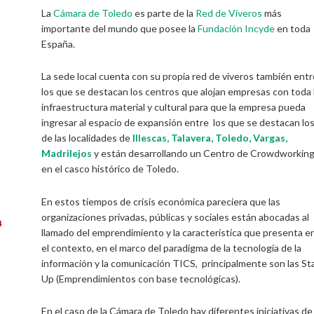
La
Cámara de Toledo
es parte de la
Red de Viveros
más
importante del mundo que posee la
Fundación Incyde
en toda
España.
La sede local cuenta con su propia red de viveros también entr
los que se destacan los centros que alojan empresas con toda 
infraestructura material y cultural para que la empresa pueda
ingresar al espacio de expansión entre los que se destacan lo
de las localidades de
Illescas, Talavera, Toledo, Vargas,
Madrilejos
y están desarrollando un Centro de Crowdworkin
en el casco histórico de Toledo.
En estos tiempos de crisis económica pareciera que las
organizaciones privadas, públicas y sociales están abocadas al
4
llamado del emprendimiento y la característica que presenta e
el contexto, en el marco del paradigma de la tecnología de la
información y la comunicación TICS, principalmente son las St
Up (Emprendimientos con base tecnológicas).
En el caso de la Cámara de Toledo hay diferentes iniciativas de