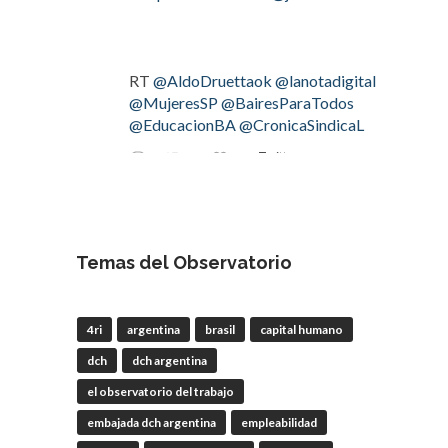
RT
@AldoDruettaok
@lanotadigital
@MujeresSP
@BairesParaTodos
@EducacionBA
@CronicaSindicaL
Twitter
2
3
OdT - El Observatorio del
Trabajo
Temas del Observatorio
4 Ago
#LaBancaria
rechazó la reforma de
4ri
argentina
brasil
capital humano
la Carta Orgánica del
#BCRA
dch
dch argentina
el observatorio del trabajo
embajada dch argentina
empleabilidad
RT
@lanotadigital
@La_Bancaria