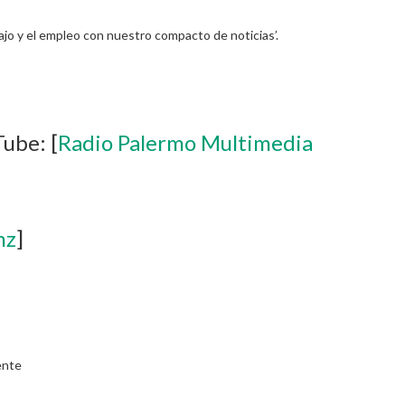
ajo y el empleo con nuestro compacto de noticias’.
Tube: [
Radio Palermo Multimedia
hz
]
ente