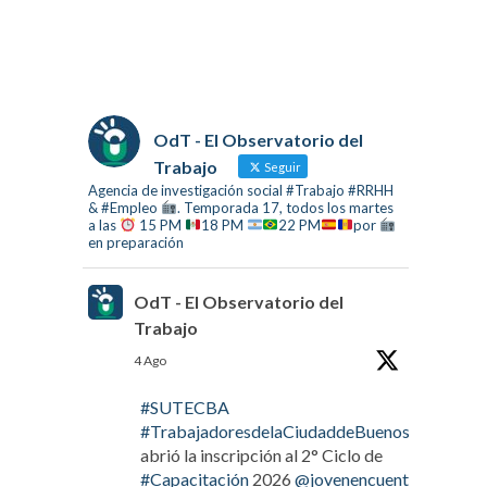
OdT - El Observatorio del
Trabajo
Seguir
Agencia de investigación social #Trabajo #RRHH
& #Empleo
. Temporada 17, todos los martes
a las
15 PM
18 PM
22 PM
por
en preparación
OdT - El Observatorio del
Trabajo
4 Ago
#SUTECBA
#TrabajadoresdelaCiudaddeBuenosAires
abrió la inscripción al 2° Ciclo de
#Capacitación
2026
@jovenencuentro