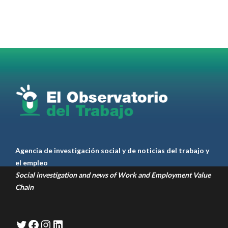
para el
#LiderazgoSindical
Omar Pérez
#Camioneros
#CATT
#Transporte
#TarifaSegura
#SaludMental
#Desarrollo
RT
@casdcamioneros
Twitter
1
1
Ver anteriores
Agencia de investigación social y de noticias del trabajo y
el empleo
Social investigation and news of Work and Employment Value
Chain
Twitter
Facebook
Instagram
LinkedIn