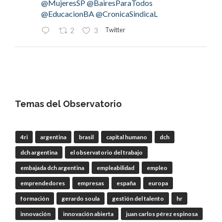
@MujeresSP
@BairesParaTodos
@EducacionBA
@CronicaSindicaL
Twitter
2
3
OdT - El Observatorio del Trabajo
@elobdeltrabajo
·
4 Ago
#LaBancaria
rechazó la reforma de la Carta
Orgánica del
#BCRA
Temas del Observatorio
4ri
argentina
brasil
capital humano
dch
RT
@lanotadigital
@La_Bancaria
dch argentina
el observatorio del trabajo
@AldoDruettaok
@misionesptodos
@uf_oficial
@SergioOPalazzo
@BairesParaTodos
embajada dch argentina
empleabilidad
empleo
@uniglobalunion
emprendedores
empresas
españa
europa
Twitter
2
2
formación
gerardo soula
gestión del talento
hr
innovación
innovación abierta
juan carlos pérez espinosa