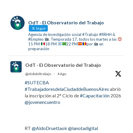
OdT - El Observatorio del Trabajo
Seguir
Agencia de investigación social #Trabajo #RRHH &
#Empleo
. Temporada 17, todos los martes a las
15 PM
18 PM
22 PM
por
en
preparación
OdT - El Observatorio del Trabajo
@elobdeltrabajo
·
4 Ago
#SUTECBA
#TrabajadoresdelaCiudaddeBuenosAires
abrió
la inscripción al 2° Ciclo de
#Capacitación
2026
@jovenencuentro
RT
@AldoDruettaok
@lanotadigital