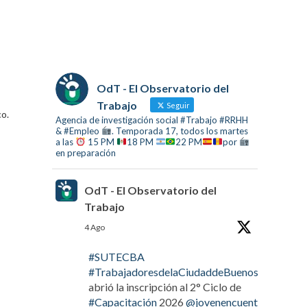
OdT - El Observatorio del
Trabajo
Seguir
co.
Agencia de investigación social #Trabajo #RRHH
& #Empleo
. Temporada 17, todos los martes
a las
15 PM
18 PM
22 PM
por
en preparación
OdT - El Observatorio del
Trabajo
4 Ago
#SUTECBA
#TrabajadoresdelaCiudaddeBuenosAires
abrió la inscripción al 2° Ciclo de
#Capacitación
2026
@jovenencuentro