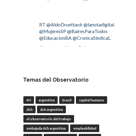
RT
@AldoDruettaok
@lanotadigital
@MujeresSP
@BairesParaTodos
@EducacionBA
@CronicaSindicaL
Twitter
2
3
OdT - El Observatorio del
Trabajo
Temas del Observatorio
4 Ago
#LaBancaria
rechazó la reforma de
4ri
argentina
brasil
capital humano
la Carta Orgánica del
#BCRA
dch
dch argentina
el observatorio del trabajo
embajada dch argentina
empleabilidad
RT
@lanotadigital
@La_Bancaria