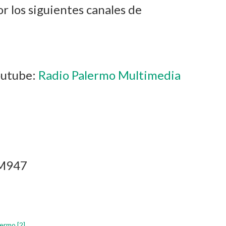
r los siguientes canales de
outube:
Radio Palermo Multimedia
FM947
lermo
[2]