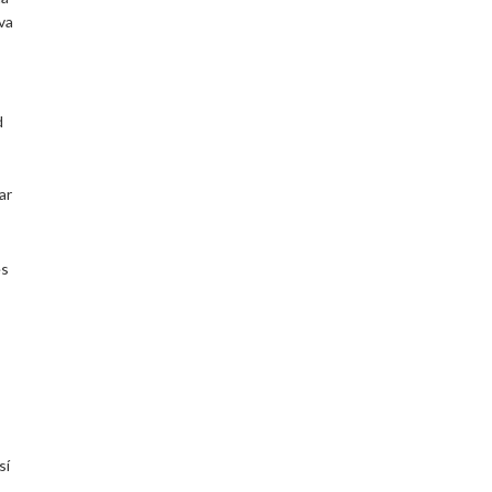
va
d
ar
es
sí