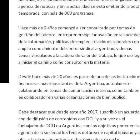
agencia de noticias y en la actualidad se está emitiendo la octa
temporada, con más de 300 programas.
Hace más de 2 años comenzó a ser consultado por temas de
gestión del talento, entreprenership, innovación en la socieda
de la información, políticas de empleo, relaciones laborales con
amplio conocimiento del sector sindical argentino, y demás
temas vinculados a la cadena de valor del trabajo, lo que dio lug
a iniciar el camino como consultor en la materia.
Desde hace más de 20 años es parte de una de las institucion
financieras más importantes de la Argentina, actualmente
colaborando en temas de comunicación interna, como también
es colaborador en varias organizaciones de bien público.
Cabe destacar que desde este año 2017, suscribió un acuerdo
con de difusión de contenidos con DCH y a su vez es el
Embajador de DCH en Argentina, con los objetivos poner en la
agenda de la sociedad los temas del área de capital humano y a
ubicar la misma en un lugar estratégico dentro de las