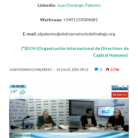
Linkedin:
Juan Domingo Palermo
Wathsaap:
+5491159004681
E-mail:
jdpalermo@elobservatoriodeltrabajo.org
(*)
DCH (Organización Internacional de Directivos de
Capital Humano)
0
1736
JUAN DOMINGO PALERMO
19 JULIO, 2019, 09:11