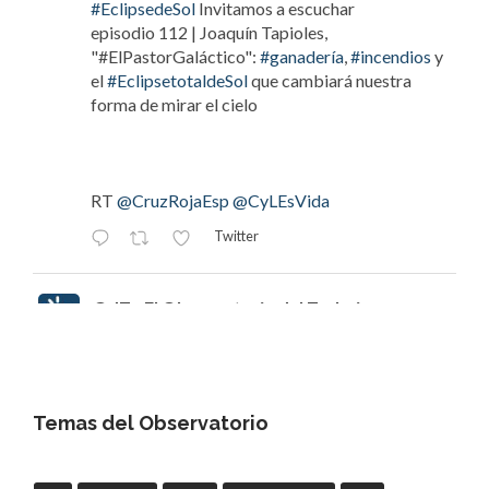
#EclipsedeSol
Invitamos a escuchar
episodio 112 | Joaquín Tapioles,
"#ElPastorGaláctico":
#ganadería
,
#incendios
y
el
#EclipsetotaldeSol
que cambiará nuestra
forma de mirar el cielo
RT
@CruzRojaEsp
@CyLEsVida
Twitter
OdT - El Observatorio del Trabajo
@elobdeltrabajo
·
8 Ago
#EclipsedeSol
Invitamos a escuchar
episodio 112 | Joaquín Tapioles,
"#ElPastorGaláctico": ganadería, incendios y el
Temas del Observatorio
#EclipsetotaldeSol
que cambiará nuestra forma
de mirar el cielo