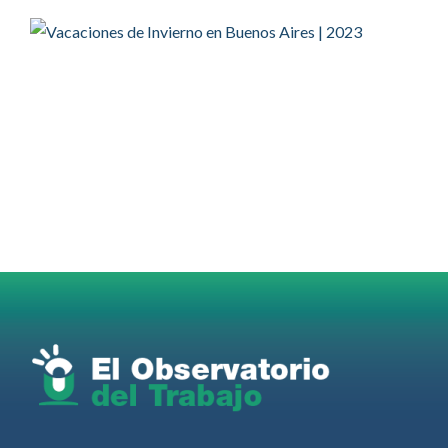
OdT - El Observatorio del Trabajo
@elobdeltrabajo
·
4 Ago
#SUTECBA
#TrabajadoresdelaCiudaddeBuenosAires
abrió
la inscripción al 2° Ciclo de
#Capacitación
2026
@jovenencuentro
RT
@AldoDruettaok
@lanotadigital
@MujeresSP
@BairesParaTodos
@EducacionBA
@CronicaSindicaL
Twitter
2
3
Ver anteriores