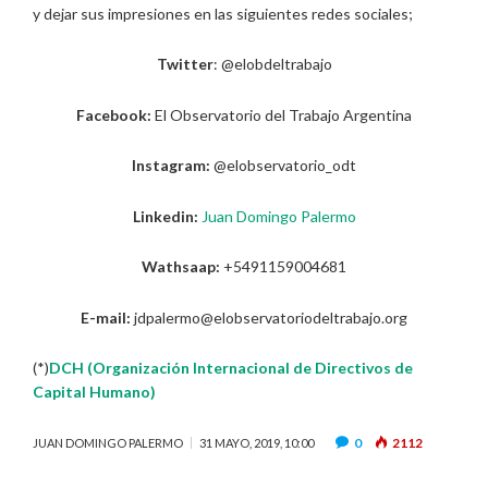
y dejar sus impresiones en las siguientes redes sociales;
Twitter
: @elobdeltrabajo
Facebook:
El Observatorio del Trabajo Argentina
Instagram:
@elobservatorio_odt
Linkedin:
Juan Domingo Palermo
Wathsaap:
+5491159004681
E-mail:
jdpalermo@elobservatoriodeltrabajo.org
(*)
DCH (Organización Internacional de Directivos de
Capital Humano)
0
2112
JUAN DOMINGO PALERMO
31 MAYO, 2019, 10:00