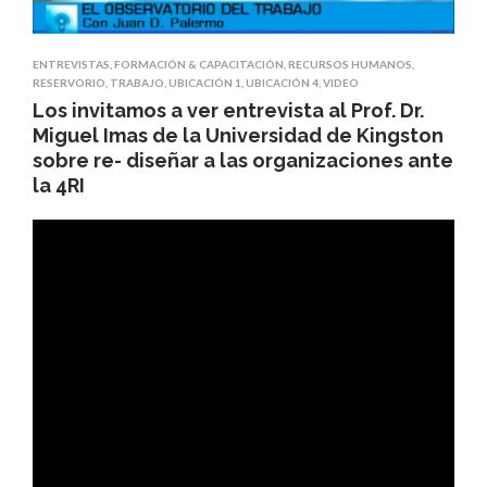
ENTREVISTAS
,
FORMACIÓN & CAPACITACIÓN
,
RECURSOS HUMANOS
,
RESERVORIO
,
TRABAJO
,
UBICACIÓN 1
,
UBICACIÓN 4
,
VIDEO
Los invitamos a ver entrevista al Prof. Dr.
Miguel Imas de la Universidad de Kingston
sobre re- diseñar a las organizaciones ante
la 4RI