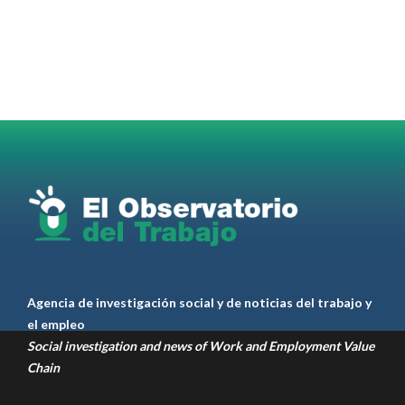
Martes 4/08. Invitamos a sintonizar IAS
Radio and Podcast programa radial sobre claves
para el
#LiderazgoSindical
Omar Pérez
#Camioneros
#CATT
#Transporte
#TarifaSegura
#SaludMental
#Desarrollo
RT
@casdcamioneros
Twitter
1
1
Ver anteriores
Agencia de investigación social y de noticias del trabajo y
el empleo
Social investigation and news of Work and Employment Value
Chain