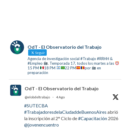
OdT - El Observatorio del Trabajo
Seguir
Agencia de investigación social #Trabajo #RRHH &
#Empleo
. Temporada 17, todos los martes a las
15 PM
18 PM
22 PM
por
en
preparación
OdT - El Observatorio del Trabajo
@elobdeltrabajo
·
4 Ago
#SUTECBA
#TrabajadoresdelaCiudaddeBuenosAires
abrió
la inscripción al 2° Ciclo de
#Capacitación
2026
@jovenencuentro