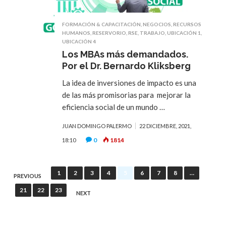
FORMACIÓN & CAPACITACIÓN
,
NEGOCIOS
,
RECURSOS
HUMANOS
,
RESERVORIO
,
RSE
,
TRABAJO
,
UBICACIÓN 1
,
UBICACIÓN 4
Los MBAs más demandados.
Por el Dr. Bernardo Kliksberg
La idea de inversiones de impacto es una
de las más promisorias para mejorar la
eficiencia social de un mundo …
JUAN DOMINGO PALERMO
22 DICIEMBRE, 2021,
0
1814
18:10
1
2
3
4
5
6
7
8
…
PREVIOUS
21
22
23
NEXT