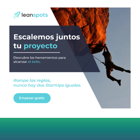
OdT - El Observatorio del Trabajo
@elobdeltrabajo
·
4 Ago
Martes 4/08. Invitamos a sintonizar IAS
Radio and Podcast programa radial sobre claves
para el
#LiderazgoSindical
Omar Pérez
#Camioneros
#CATT
#Transporte
#TarifaSegura
#SaludMental
#Desarrollo
RT
@casdcamioneros
Twitter
1
1
Ver anteriores