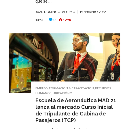
que se …
JUAN DOMINGO PALERMO
19 FEBRERO, 2022,
0
1298
14:57
EMPLEO
,
FORMACIÓN & CAPACITACIÓN
,
RECURSOS
HUMANOS
,
UBICACIÓN 2
Escuela de Aeronáutica MAD 21
lanza al mercado Curso Inicial
de Tripulante de Cabina de
Pasajeros (TCP)