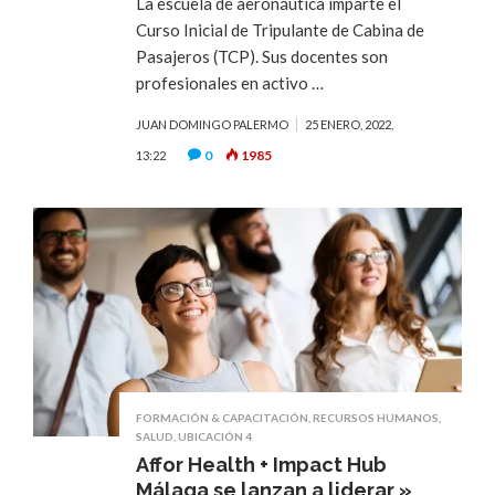
La escuela de aeronáutica imparte el
Curso Inicial de Tripulante de Cabina de
Pasajeros (TCP). Sus docentes son
profesionales en activo …
JUAN DOMINGO PALERMO
25 ENERO, 2022,
0
1985
13:22
FORMACIÓN & CAPACITACIÓN
,
RECURSOS HUMANOS
,
SALUD
,
UBICACIÓN 4
Affor Health + Impact Hub
Málaga se lanzan a liderar »