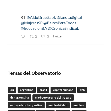
RT
@AldoDruettaok
@lanotadigital
@MujeresSP
@BairesParaTodos
@EducacionBA
@CronicaSindicaL
Twitter
2
3
OdT - El Observatorio del Trabajo
@elobdeltrabajo
·
4 Ago
#LaBancaria
rechazó la reforma de la Carta
Orgánica del
#BCRA
Temas del Observatorio
4ri
argentina
brasil
capital humano
dch
RT
@lanotadigital
@La_Bancaria
dch argentina
el observatorio del trabajo
@AldoDruettaok
@misionesptodos
@uf_oficial
@SergioOPalazzo
@BairesParaTodos
embajada dch argentina
empleabilidad
empleo
@uniglobalunion