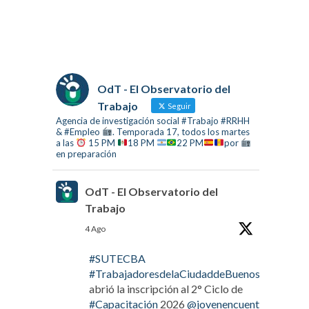
OdT - El Observatorio del
Trabajo
Seguir
Agencia de investigación social #Trabajo #RRHH
& #Empleo
. Temporada 17, todos los martes
a las
15 PM
18 PM
22 PM
por
en preparación
OdT - El Observatorio del
Trabajo
4 Ago
#SUTECBA
#TrabajadoresdelaCiudaddeBuenosAires
abrió la inscripción al 2° Ciclo de
#Capacitación
2026
@jovenencuentro