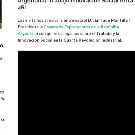
Argentina). Trabajo Innovación Social en la
4RI
Los invitamos a revivir la entrevista al
Dr. Enrique Mantilla
(
Presidente la
Cámara de Exportadores de la República
Argentina
) con quien dialogamos sobre el
Trabajo y la
Innovación Social en la Cuarta Revolución Industrial.
mo
ón
lgo
cho
rse
s