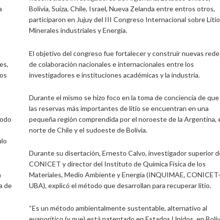
a
Bolivia, Suiza, Chile, Israel, Nueva Zelanda entre entros otros,
participaron en Jujuy del III Congreso Internacional sobre Litio
Minerales industriales y Energía.
El objetivo del congreso fue fortalecer y construir nuevas rede
es,
de colaboración nacionales e internacionales entre los
tos
investigadores e instituciones académicas y la industria.
Durante el mismo se hizo foco en la toma de conciencia de que
las reservas más importantes de litio se encuentran en una
todo
pequeña región comprendida por el noroeste de la Argentina, 
norte de Chile y el sudoeste de Bolivia.
ulo
Durante su disertación, Ernesto Calvo, investigador superior d
CONICET y director del Instituto de Química Física de los
a
Materiales, Medio Ambiente y Energía (INQUIMAE, CONICET
a de
UBA), explicó el método que desarrollan para recuperar litio.
“Es un método ambientalmente sustentable, alternativo al
evaporítico (y que) está patentado en Estados Unidos, en Boliv