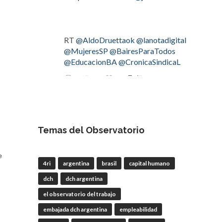
RT
@AldoDruettaok
@lanotadigital
@MujeresSP
@BairesParaTodos
@EducacionBA
@CronicaSindicaL
Twitter
2
2
OdT - El Observatorio del
Trabajo
Temas del Observatorio
4 Ago
e
#LaBancaria
rechazó la reforma de
4ri
argentina
brasil
capital humano
la Carta Orgánica del
#BCRA
dch
dch argentina
el observatorio del trabajo
embajada dch argentina
empleabilidad
RT
@lanotadigital
@La_Bancaria