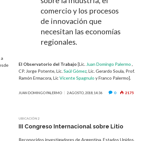
sobre la industria, el
comercio y los procesos
de innovación que
necesitan las economías
regionales.
 a
El Observatorio del Trabajo
[Lic.
Juan Domingo Palermo
,
desde
CP. Jorge Potente, Lic.
Saúl Gómez
, Lic. Gerardo Soula, Prof.
Ramón Ermacora, Lic
Vicente Spagnulo
y Franco Palermo].
0
2175
JUAN DOMINGO PALERMO
2 AGOSTO, 2018, 14:36
UBICACIÓN 2
III Congreso Internacional sobre Litio
Reconocidos investigadores de Argentina, Estados Unidos,