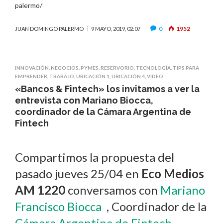
palermo/
0
1952
JUAN DOMINGO PALERMO
9 MAYO, 2019, 02:07
INNOVACIÓN
,
NEGOCIOS
,
PYMES
,
RESERVORIO
,
TECNOLOGÍA
,
TIPS PARA
EMPRENDER
,
TRABAJO
,
UBICACIÓN 1
,
UBICACIÓN 4
,
VIDEO
«Bancos & Fintech» los invitamos a ver la
entrevista con Mariano Biocca,
coordinador de la Cámara Argentina de
Fintech
Compartimos la propuesta del
pasado jueves 25/04 en
Eco Medios
AM 1220
conversamos con
Mariano
Francisco Biocca
, Coordinador de la
Cámara Argentina de Fintech