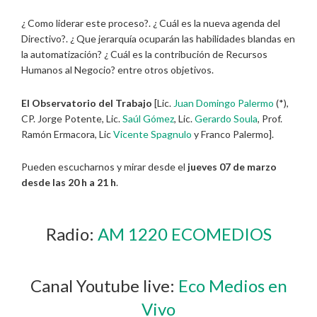
¿ Como liderar este proceso?. ¿ Cuál es la nueva agenda del
Directivo?. ¿ Que jerarquía ocuparán las habilidades blandas en
la automatización? ¿ Cuál es la contribución de Recursos
Humanos al Negocio? entre otros objetivos.
El Observatorio del Trabajo
[Lic.
Juan Domingo Palermo
(*),
CP. Jorge Potente, Lic.
Saúl Gómez
, Lic.
Gerardo Soula
, Prof.
Ramón Ermacora, Lic
Vicente Spagnulo
y Franco Palermo].
Pueden escucharnos y mirar desde el
jueves 07 de marzo
desde las 20 h a 21 h
.
Radio:
AM 1220 ECOMEDIOS
Canal Youtube live:
Eco Medios en
Vivo