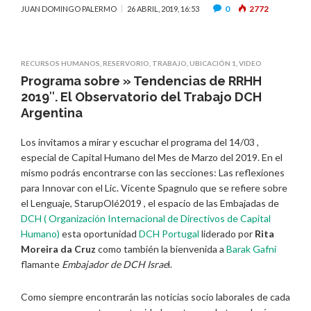
0
2772
JUAN DOMINGO PALERMO
26 ABRIL, 2019, 16:53
RECURSOS HUMANOS
,
RESERVORIO
,
TRABAJO
,
UBICACIÓN 1
,
VIDEO
Programa sobre » Tendencias de RRHH
2019″. El Observatorio del Trabajo DCH
Argentina
Los invitamos a mirar y escuchar el programa del 14/03 ,
especial de Capital Humano del Mes de Marzo del 2019. En el
mismo podrás encontrarse con las secciones: Las reflexiones
para Innovar con el Lic. Vicente Spagnulo que se refiere sobre
el Lenguaje, StarupOlé2019 , el espacio de las Embajadas de
DCH ( Organización Internacional de Directivos de Capital
Humano)
esta oportunidad
DCH Portugal
liderado por
Rita
Moreira da Cruz
como también la bienvenida a
Barak Gafni
flamante
Embajador de DCH Israe
l.
Como siempre encontrarán las noticias socio laborales de cada