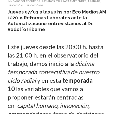
INNOVACIÓN
,
RECURSOS HUMANOS
,
TIPS PARA EMPRENDER
,
TRABAJO
,
UBICACIÓN 1
,
UBICACIÓN 4
Jueves 07/03 a las 20 hs por Eco Medios AM
1220. » Reformas Laborales ante la
Automatización» entrevistamos al Dr.
Rodolfo Iribarne
Este jueves desde las 20:00 h. hasta
las 21:00 h. en el observatorio del
trabajo, damos inicio a la
décima
temporada consecutiva de nuestro
ciclo radial
y en esta
temporada
10
las variables que vamos a
proponer estarán centradas
en
capital humano, innovación,
emprendedores, toma de decisiones,