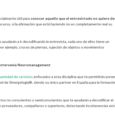
ecialmente útil para
conocer aquello que el entrevistado no quiere de
scurso, si la afirmación que está haciendo no es completamente real su
yudarán a ir decodificando la entrevista, cada uno de ellos tiene un
por ejemplo, cruces de piernas, sujeción de objetos o movimientos
e Intervenia Neuromanagement
variedad de servicios
enfocados a esta disciplina que te permitirán poner
ol de Sinergología®, siendo su único partner en España para la formació
tos no conscientes o semiconscientes que te ayudarán a decodificar el
on proveedores, compañeros o superiores, detectando incoherencias ent