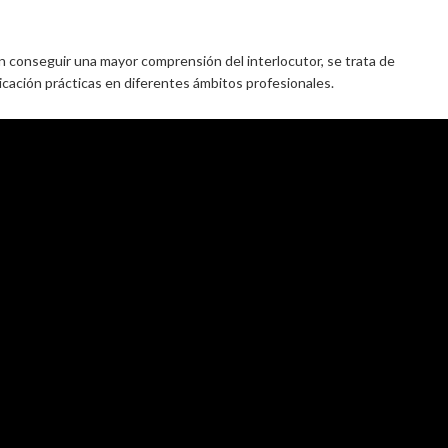
en conseguir una mayor comprensión del interlocutor, se trata de
licación prácticas en diferentes ámbitos profesionales.