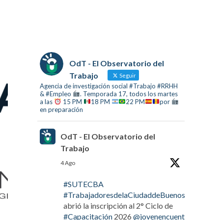
OdT - El Observatorio del
Trabajo
Seguir
Agencia de investigación social #Trabajo #RRHH
& #Empleo
. Temporada 17, todos los martes
a las
15 PM
18 PM
22 PM
por
en preparación
OdT - El Observatorio del
Trabajo
4 Ago
#SUTECBA
#TrabajadoresdelaCiudaddeBuenosAires
abrió la inscripción al 2° Ciclo de
#Capacitación
2026
@jovenencuentro