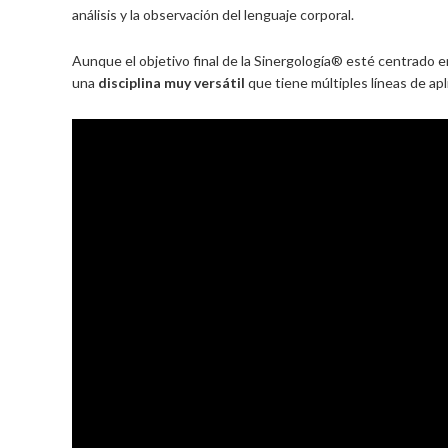
análisis y la observación del lenguaje corporal.
Aunque el objetivo final de la Sinergología® esté centrado 
una
disciplina muy versátil
que tiene múltiples líneas de ap