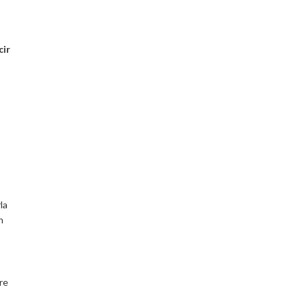
cir
la
n
re