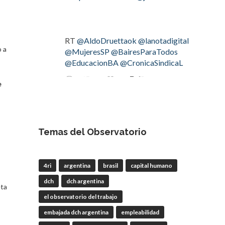
RT
@AldoDruettaok
@lanotadigital
o a
@MujeresSP
@BairesParaTodos
@EducacionBA
@CronicaSindicaL
Twitter
2
2
e
OdT - El Observatorio del
Trabajo
Temas del Observatorio
4 Ago
#LaBancaria
rechazó la reforma de
4ri
argentina
brasil
capital humano
la Carta Orgánica del
#BCRA
dch
dch argentina
eta
el observatorio del trabajo
embajada dch argentina
empleabilidad
RT
@lanotadigital
@La_Bancaria