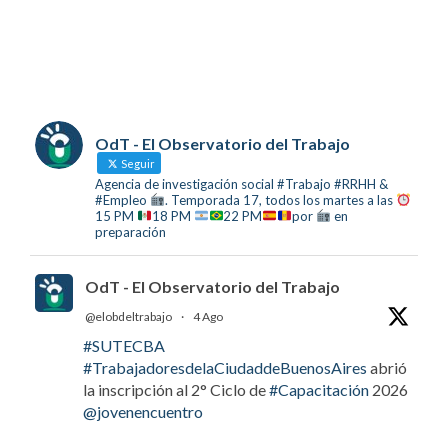
OdT - El Observatorio del Trabajo
Seguir
Agencia de investigación social #Trabajo #RRHH &
#Empleo
. Temporada 17, todos los martes a las
15 PM
18 PM
22 PM
por
en
preparación
OdT - El Observatorio del Trabajo
@elobdeltrabajo
·
4 Ago
#SUTECBA
#TrabajadoresdelaCiudaddeBuenosAires
abrió
la inscripción al 2° Ciclo de
#Capacitación
2026
@jovenencuentro