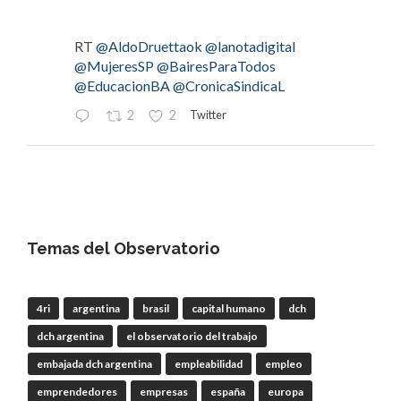
RT
@AldoDruettaok
@lanotadigital
@MujeresSP
@BairesParaTodos
@EducacionBA
@CronicaSindicaL
Twitter
2
2
OdT - El Observatorio del Trabajo
@elobdeltrabajo
·
4 Ago
#LaBancaria
rechazó la reforma de la Carta
Orgánica del
#BCRA
Temas del Observatorio
4ri
argentina
brasil
capital humano
dch
RT
@lanotadigital
@La_Bancaria
dch argentina
el observatorio del trabajo
@AldoDruettaok
@misionesptodos
@uf_oficial
@SergioOPalazzo
@BairesParaTodos
embajada dch argentina
empleabilidad
empleo
@uniglobalunion
emprendedores
empresas
españa
europa