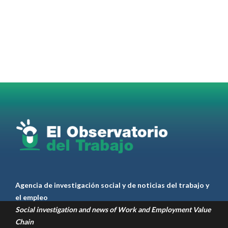
@elobdeltrabajo
·
4 Ago
Martes 4/08. Invitamos a sintonizar IAS
Radio and Podcast programa radial sobre claves
para el
#LiderazgoSindical
Omar Pérez
#Camioneros
#CATT
#Transporte
#TarifaSegura
#SaludMental
#Desarrollo
RT
@casdcamioneros
Twitter
1
1
Ver anteriores
Agencia de investigación social y de noticias del trabajo y
el empleo
Social investigation and news of Work and Employment Value
Chain