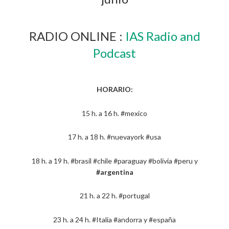
RADIO ONLINE :
IAS Radio and
Podcast
HORARIO:
15 h. a 16 h. #mexico
17 h. a 18 h. #nuevayork #usa
18 h. a 19 h. #brasil #chile #paraguay #bolivia #peru y
#argentina
21 h. a 22 h. #portugal
23 h. a 24 h. #Italia #andorra y #españa