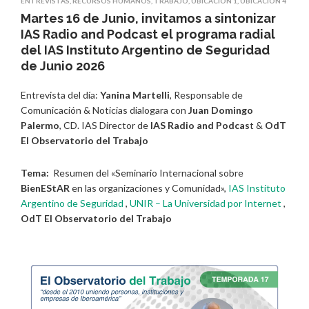
ENTREVISTAS
,
RECURSOS HUMANOS
,
TRABAJO
,
UBICACIÓN 1
,
UBICACIÓN 4
Martes 16 de Junio, invitamos a sintonizar
IAS Radio and Podcast el programa radial
del IAS Instituto Argentino de Seguridad
de Junio 2026
Entrevista del día:
Yanina Martelli
, Responsable de
Comunicación & Noticias dialogara con
Juan Domingo
Palermo
, CD. IAS Director de
IAS Radio and Podcas
t &
OdT
El Observatorio del Trabajo
Tema:
Resumen del «Seminario Internacional sobre
BienEStAR
en las organizaciones y Comunidad»,
IAS Instituto
Argentino de Seguridad
,
UNIR – La Universidad por Internet
,
OdT
El Observatorio del Trabajo