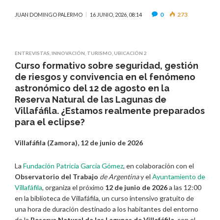
0
273
JUAN DOMINGO PALERMO
16 JUNIO, 2026, 08:14
ENTREVISTAS
,
INNOVACIÓN
,
TURISMO
,
UBICACIÓN 2
Curso formativo sobre seguridad, gestión
de riesgos y convivencia en el fenómeno
astronómico del 12 de agosto en la
Reserva Natural de las Lagunas de
Villafáfila. ¿Estamos realmente preparados
para el eclipse?
Villafáfila (Zamora), 12 de junio de 2026
La
Fundación Patricia García Gómez
, en colaboración con el
Observatorio del Trabajo
de Argentina
y el
Ayuntamiento de
Villafáfila
, organiza el próximo
12 de junio de 2026
a las 12:00
en la biblioteca de Villafáfila, un curso intensivo gratuito de
una hora de duración destinado a los habitantes del entorno
de la
Reserva Natural de las Lagunas de Villafáfila
, con el