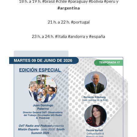
18 h. a 19 h. #brasil #chile #paraguay #bolivia #peru y
#argentina
21 h. a 22 h. #portugal
23 h. a 24 h. #Italia #andorra y #españa