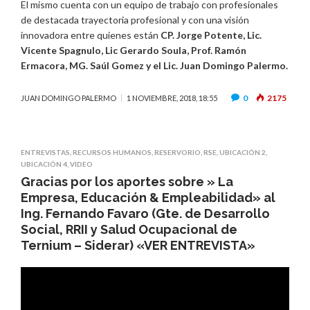
El mismo cuenta con un equipo de trabajo con profesionales
de destacada trayectoria profesional y con una visión
innovadora entre quienes están
CP. Jorge Potente, Lic.
Vicente Spagnulo, Lic Gerardo Soula, Prof. Ramón
Ermacora, MG. Saúl Gomez y el Lic. Juan Domingo Palermo.
0
2175
JUAN DOMINGO PALERMO
1 NOVIEMBRE, 2018, 18:55
ENTREVISTAS
,
RECURSOS HUMANOS
,
RESERVORIO
,
RSE
,
UBICACIÓN 2
,
UBICACIÓN 4
,
VIDEO
Gracias por los aportes sobre » La
Empresa, Educación & Empleabilidad» al
Ing. Fernando Favaro (Gte. de Desarrollo
Social, RRII y Salud Ocupacional de
Ternium – Siderar) «VER ENTREVISTA»