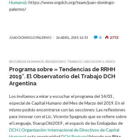
Humano)
: https://www.orgdch.org/team/juan-domingo-
palermo/
0
2772
JUAN DOMINGO PALERMO
26 ABRIL, 2019, 16:53
RECURSOS HUMANOS
,
RESERVORIO
,
TRABAJO
,
UBICACIÓN 1
,
VIDEO
Programa sobre » Tendencias de RRHH
2019″. El Observatorio del Trabajo DCH
Argentina
Los invitamos a mirar y escuchar el programa del 14/03 ,
especial de Capital Humano del Mes de Marzo del 2019. En el
mismo podrás encontrarse con las secciones: Las reflexiones
para Innovar con el Lic. Vicente Spagnulo que se refiere sobre
el Lenguaje, StarupOlé2019 , el espacio de las Embajadas de
DCH ( Organización Internacional de Directivos de Capital
Humano)
esta oportunidad
DCH Portugal
liderado por
Rita