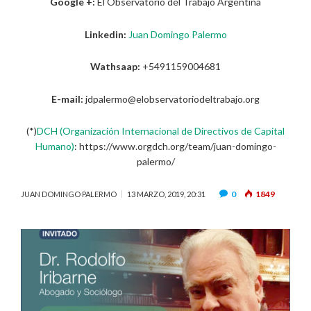
Google +:
El Observatorio del Trabajo Argentina
Linkedin:
Juan Domingo Palermo
Wathsaap:
+5491159004681
E-mail:
jdpalermo@elobservatoriodeltrabajo.org
(*)
DCH (Organización Internacional de Directivos de Capital
Humano)
: https://www.orgdch.org/team/juan-domingo-
palermo/
0
1849
JUAN DOMINGO PALERMO
13 MARZO, 2019, 20:31