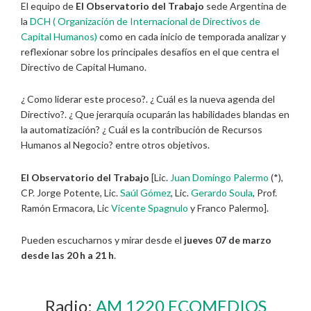
El equipo de
El Observatorio del Trabajo
sede Argentina de
la
DCH ( Organización de Internacional de Directivos de
Capital Humanos)
como en cada inicio de temporada analizar y
reflexionar sobre los principales desafíos en el que centra el
Directivo de Capital Humano.
¿ Como liderar este proceso?. ¿ Cuál es la nueva agenda del
Directivo?. ¿ Que jerarquía ocuparán las habilidades blandas en
la automatización? ¿ Cuál es la contribución de Recursos
Humanos al Negocio? entre otros objetivos.
El Observatorio del Trabajo
[Lic.
Juan Domingo Palermo
(*),
CP. Jorge Potente, Lic.
Saúl Gómez
, Lic.
Gerardo Soula
, Prof.
Ramón Ermacora, Lic
Vicente Spagnulo
y Franco Palermo].
Pueden escucharnos y mirar desde el
jueves 07 de marzo
desde las 20 h a 21 h
.
Radio:
AM 1220 ECOMEDIOS