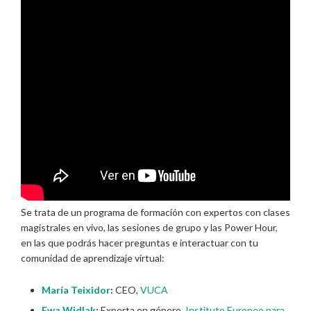
Se trata de un programa de formación con expertos con clases
magistrales en vivo, las sesiones de grupo y las Power Hour,
en las que podrás hacer preguntas e interactuar con tu
comunidad de aprendizaje virtual:
María Teixidor
:
CEO,
VUCA
Ewa Widlak
:
Experta en género,
Instituto Europeo para