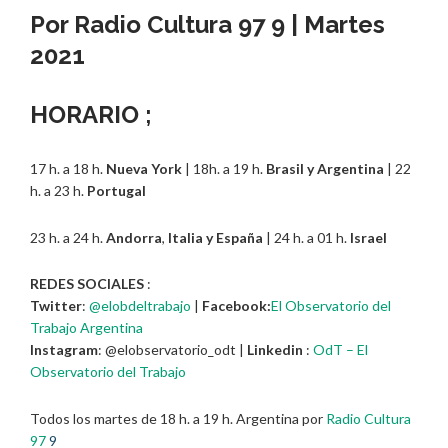
Por
Radio Cultura 97 9
| Martes
2021
HORARIO ;
17 h. a 18 h.
Nueva York
| 18h. a 19 h.
Brasil y Argentina
| 22
h. a 23 h.
Portugal
23 h. a 24 h.
Andorra
,
Italia y España
| 24 h. a 01 h.
Israel
REDES SOCIALES
:
Twitter
:
@elobdeltrabajo
|
Facebook:
El Observatorio del
Trabajo Argentina
Instagram
: @elobservatorio_odt |
Linkedin
:
OdT – El
Observatorio del Trabajo
Todos los martes de 18 h. a 19 h. Argentina por
Radio Cultura
97
9