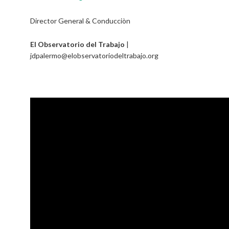
Director General & Conducciòn
El Observatorio del Trabajo
|
jdpalermo@elobservatoriodeltrabajo.org