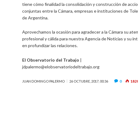
tiene cómo finalidad la consolidación y construcción de acci
conjuntas entre la Cámara, empresas e instituciones de Tol
de Argentina.
Aprovechamos la ocasión para agradecer a la Cámara su ate
profesional y cálida para nuestra Agencia de Noticias y su in
en profundizar las relaciones.
El Observatorio del Trabajo
|
jdpalermo@elobservatoriodeltrabajo.org
0
182
JUAN DOMINGO PALERMO
26 OCTUBRE, 2017, 00:36