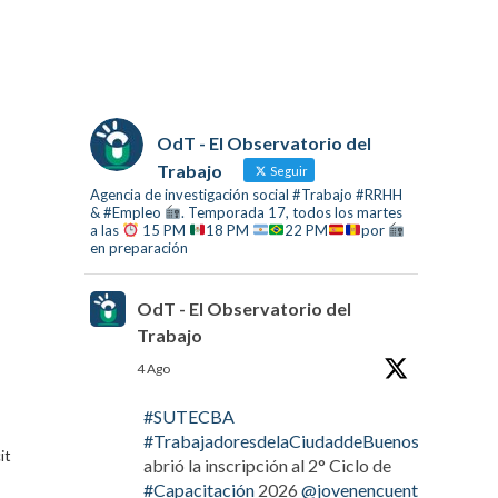
OdT - El Observatorio del
Trabajo
Seguir
Agencia de investigación social #Trabajo #RRHH
& #Empleo
. Temporada 17, todos los martes
a las
15 PM
18 PM
22 PM
por
en preparación
OdT - El Observatorio del
Trabajo
4 Ago
#SUTECBA
#TrabajadoresdelaCiudaddeBuenosAires
it
abrió la inscripción al 2° Ciclo de
#Capacitación
2026
@jovenencuentro