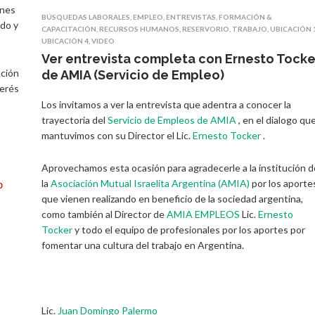
ones
BÚSQUEDAS LABORALES
,
EMPLEO
,
ENTREVISTAS
,
FORMACIÓN &
edo y
CAPACITACIÓN
,
RECURSOS HUMANOS
,
RESERVORIO
,
TRABAJO
,
UBICACIÓN 
UBICACIÓN 4
,
VIDEO
Ver entrevista completa con Ernesto Tocke
nción
de AMIA (Servicio de Empleo)
terés
Los invitamos a ver la entrevista que adentra a conocer la
trayectoria del
Servicio de Empleos de AMIA
, en el dialogo qu
mantuvimos con su Director el Lic.
Ernesto Tocker
.
Aprovechamos esta ocasión para agradecerle a la institución d
la
Asociación Mutual Israelita Argentina (AMIA)
por los aporte
0
que vienen realizando en beneficio de la sociedad argentina,
como también al Director de
AMIA EMPLEOS
Lic.
Ernesto
Tocker
y todo el equipo de profesionales por los aportes por
fomentar una cultura del trabajo en Argentina.
Lic.
Juan Domingo Palermo