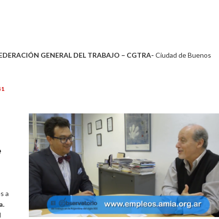
DERACIÓN GENERAL DEL TRABAJO – CGTRA-
Ciudad de Buenos
41
e
s a
a.
l