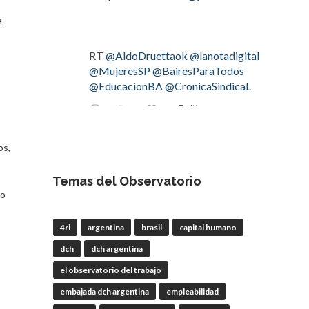
a
RT
@AldoDruettaok
@lanotadigital
@MujeresSP
@BairesParaTodos
@EducacionBA
@CronicaSindicaL
Twitter
2
3
os,
OdT - El Observatorio del
Trabajo
Temas del Observatorio
4 Ago
do
#LaBancaria
rechazó la reforma de
4ri
argentina
brasil
capital humano
la Carta Orgánica del
#BCRA
dch
dch argentina
el observatorio del trabajo
embajada dch argentina
empleabilidad
RT
@lanotadigital
@La_Bancaria