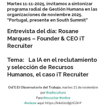
Martes 11-11-2025, invitamos a sintonizar
programa radial de Gestión Humana en las
organizaciones de noviembre 2025.
“Portugal, presente en South Summit“
Entrevista del día
:
Rosane
Marques
– Founder & CEO
iT
Recruiter
Tema:
La
IA
en el reclutamiento
y selección de
Recursos
Humanos
, el caso
iT Recruiter
OdT| El Observatorio del Trabajo
, martes 11 de noviembre
por
#radiocultura
Para
#escuchar
#online
#enlazar
aquí: https://lnkd.in/dgUG3nY