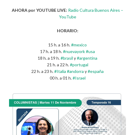
AHORA por YOUTUBE LIVE:
Radio Cultura Buenos Aires –
YouTube
HORARIO:
15 h. a 16 h.
#mexico
17 h. a 18 h.
#nuevayork
#usa
18 h. a 19 h.
#brasil
y
#argentina
21 h. a 22 h.
#portugal
22 h. a 23 h.
#Italia
#andorra
y
#españa
00 h. a 01 h.
#Israel