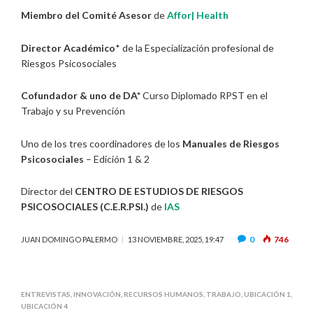
Miembro del Comité Asesor
de
Affor| Health
Director Académico
* de la Especialización profesional de
Riesgos Psicosociales
Cofundador & uno de DA*
Curso Diplomado RPST en el
Trabajo y su Prevención
Uno de los tres coordinadores de los
Manuales de Riesgos
Psicosociales
– Edición 1 & 2
Director del
CENTRO DE ESTUDIOS DE RIESGOS
PSICOSOCIALES (C.E.R.PSI.)
de
IAS
0
746
JUAN DOMINGO PALERMO
13 NOVIEMBRE, 2025, 19:47
ENTREVISTAS
,
INNOVACIÓN
,
RECURSOS HUMANOS
,
TRABAJO
,
UBICACIÓN 1
,
UBICACIÓN 4