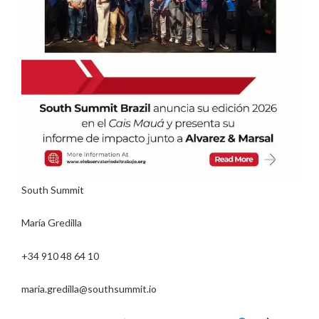
South Summit
María Gredilla
+34 910 48 64 10
maria.gredilla@southsummit.io