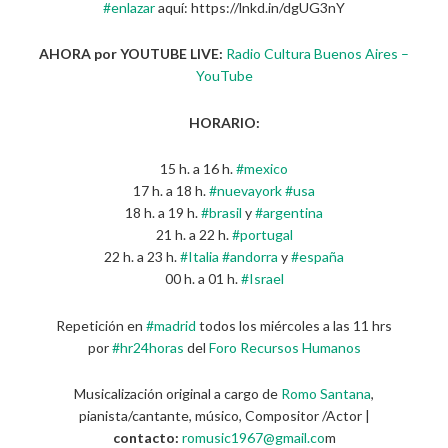
#enlazar
aquí: https://lnkd.in/dgUG3nY
AHORA por YOUTUBE LIVE:
Radio Cultura Buenos Aires –
YouTube
HORARIO:
15 h. a 16 h.
#mexico
17 h. a 18 h.
#nuevayork
#usa
18 h. a 19 h.
#brasil
y
#argentina
21 h. a 22 h.
#portugal
22 h. a 23 h.
#Italia
#andorra
y
#españa
00 h. a 01 h.
#Israel
Repetición en
#madrid
todos los miércoles a las 11 hrs
por
#hr24horas
del
Foro Recursos Humanos
Musicalización original a cargo de
Romo Santana
,
pianista/cantante, músico, Compositor /Actor |
contacto:
romusic1967@gmail.co
m