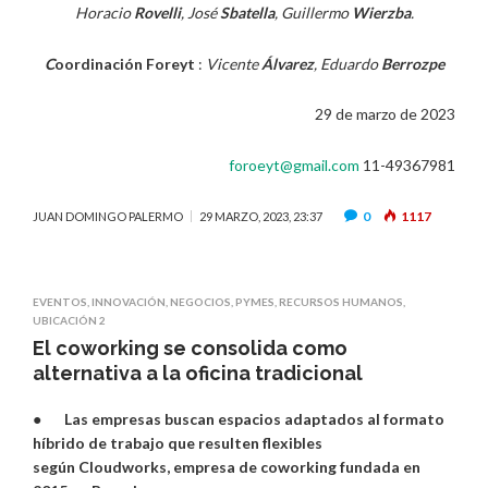
Horacio
Rovelli
, José
Sbatella
, Guillermo
Wierzba
.
C
oordinación Foreyt
:
Vicente
Álvarez
, Eduardo
Berrozpe
29 de marzo de 2023
foroeyt@gmail.com
11-49367981
0
1117
JUAN DOMINGO PALERMO
29 MARZO, 2023, 23:37
EVENTOS
,
INNOVACIÓN
,
NEGOCIOS
,
PYMES
,
RECURSOS HUMANOS
,
UBICACIÓN 2
El coworking se consolida como
alternativa a la oficina tradicional
●
Las empresas buscan espacios adaptados al formato
híbrido de trabajo que resulten flexibles
según Cloudworks, empresa de coworking fundada en