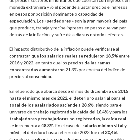
de precios sectores minoritarios que cuentan con ingresos en
moneda extranjera y /o el poder de ajustar precios e ingresos
en pesos por posición dominante o capacidad de
especulación. Los «
perdedores
» son la gran mayoría del país
que produce, trabaja y recibe ingresos en pesos que van por
detrás de la inflación, y sufre día a día sus notorios efectos.
El impacto distributivo de la inflación puede verificarse al
contrastar, que
los salarios reales se redujeron 18,5%
entre
2016 y 2022, en tanto que los
precios de las ramas
concentradas aumentaron
21,3% por encima del índice de
precios al consumidor.
En el período que abarca desde el mes de
diciembre de 2015
hasta el mismo mes de 2022
, el
deterioro salarial para el
total de los asalariados
asciende a
28.6
%, siendo para el
universo de
trabajo registrado
la
caída
del
16.4%
y para los
trabajadores y trabajadoras no
registradas
, la
caída real
se incrementa a
48.3%
. En el caso del
salario mínimo vital y
móvil
, el deterioro hasta febrero de 2023 fue del
30,4%
.
Cuando se analizan las series de ingresos reales, es posible