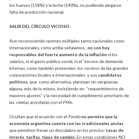
los huevos (158%) y la leche (140%), no pudiendo alegarse
falta de producción nacional.
SALIR DEL CÍRCULO VICIOSO.
Aun reconociendo razones múltiples tanto nacionales como
internacionales, como arriba señalamos,
no
son
hoy
responsables del fuerte aumento de la inflación
ni los
salarios, ni el gasto público social, ni el “exceso de demanda
interna», como también pretenden los voceros de las grandes
corporaciones locales e internacionales y sus
candidatos
políticos
, que como alternativa, plantean sin vergüenza
alguna, más de lo mismo, insistiendo en “requerimientos de
mayores ajustes” y la necesidad de cumplimiento prioritario de
las «
metas acordadas con el
FMI
«.
Ocultan que el acuerdo con el
Fondo
no permite que la
economía argentina cuente con las
tradicionales anclas
que permiten frenar un descalabro en los precios:
tasas de
interés
,
tarifas
,
tipos de cambio
. En estas condiciones NO