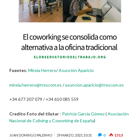
Fuentes
:
Mireia Herrero
/
Asunción Aparicio
mireia.herrero@trescom.es
/
asuncion.aparicio@trescom.es
+34 677 207 079 / +34 610 085 559
Credito Foto del tilutar
:
Patricia García Gómez
(
Asociación
Nacional de Coliving y Coworking de España
)
0
1513
JUAN DOMINGO PALERMO
29 MARZO, 2023, 10:31