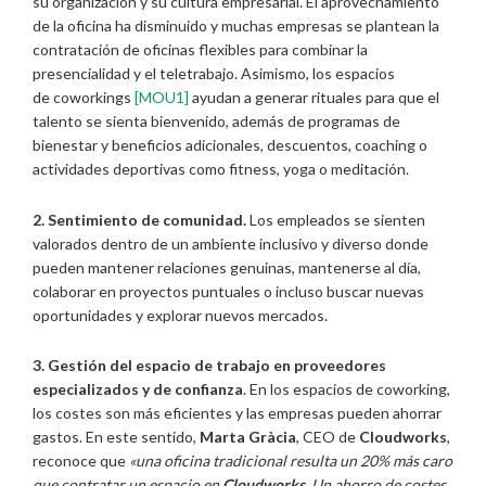
su organización y su cultura empresarial. El aprovechamiento
de la oficina ha disminuido y muchas empresas se plantean la
contratación de oficinas flexibles para combinar la
presencialidad y el teletrabajo. Asimismo, los espacios
de coworkings
[MOU1]
ayudan a generar rituales para que el
talento se sienta bienvenido, además de programas de
bienestar y beneficios adicionales, descuentos, coaching o
actividades deportivas como fitness, yoga o meditación.
2. Sentimiento de comunidad.
Los empleados se sienten
valorados dentro de un ambiente inclusivo y diverso donde
pueden mantener relaciones genuinas, mantenerse al día,
colaborar en proyectos puntuales o incluso buscar nuevas
oportunidades y explorar nuevos mercados.
3. Gestión del espacio de trabajo en proveedores
especializados y de confianza
. En los espacios de coworking,
los costes son más eficientes y las empresas pueden ahorrar
gastos. En este sentido,
Marta Gràcia
, CEO de
Cloudworks
,
reconoce que
«una oficina tradicional resulta un 20% más caro
que contratar un espacio en
Cloudworks
. Un ahorro de costes