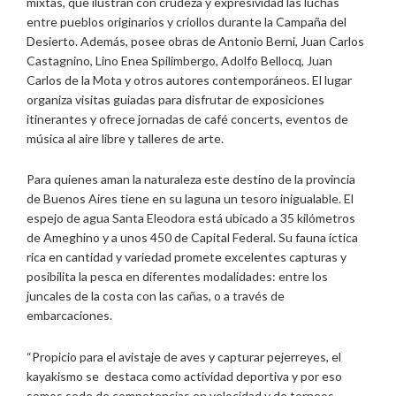
mixtas, que ilustran con crudeza y expresividad las luchas
entre pueblos originarios y criollos durante la Campaña del
Desierto. Además, posee obras de Antonio Berni, Juan Carlos
Castagnino, Lino Enea Spilimbergo, Adolfo Bellocq, Juan
Carlos de la Mota y otros autores contemporáneos. El lugar
organiza visitas guiadas para disfrutar de exposiciones
itinerantes y ofrece jornadas de café concerts, eventos de
música al aire libre y talleres de arte.
Para quienes aman la naturaleza este destino de la provincia
de Buenos Aires tiene en su laguna un tesoro inigualable. El
espejo de agua Santa Eleodora está ubicado a 35 kilómetros
de Ameghino y a unos 450 de Capital Federal. Su fauna íctica
rica en cantidad y variedad promete excelentes capturas y
posibilita la pesca en diferentes modalidades: entre los
juncales de la costa con las cañas, o a través de
embarcaciones.
“Propicio para el avistaje de aves y capturar pejerreyes, el
kayakismo se destaca como actividad deportiva y por eso
somos sede de competencias en velocidad y de torneos