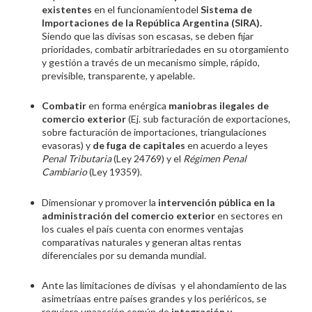
existentes
en el funcionamientodel
Sistema de
Importaciones de la República Argentina (SIRA).
Siendo que las divisas son escasas, se deben fijar
prioridades, combatir arbitrariedades en su otorgamiento
y gestión a través de un mecanismo simple, rápido,
previsible, transparente, y apelable.
Combatir
en forma enérgica
maniobras ilegales de
comercio exterior
(Ej. sub facturación de exportaciones,
sobre facturación de importaciones, triangulaciones
evasoras) y
de fuga de capitales
en acuerdo a leyes
Penal Tributaria
(Ley 24769) y el
R
é
gimen Penal
Cambiario
(Ley 19359).
Dimensionar y promover la
intervención pública en la
administración del comercio exterior
en sectores en
los cuales el país cuenta con enormes ventajas
comparativas naturales y generan altas rentas
diferenciales por su demanda mundial.
Ante las limitaciones de divisas y el ahondamiento de las
asimetríaas entre países grandes y los periéricos, se
requiere unaacción común de
integraci
ón y