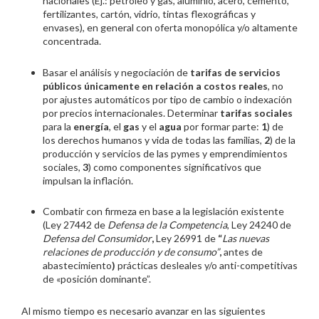
nacionales (Ej.: petróleo y gas, aluminio, acero, cemento,
fertilizantes, cartón, vidrio, tintas flexográficas y
envases), en general con oferta monopólica y/o altamente
concentrada.
Basar el análisis y negociación de
tarifas de servicios
pú
blicos
únicamente en relación a costos reales
, no
por ajustes automáticos por tipo de cambio o indexación
por precios internacionales. Determinar
tarifas sociales
para la
energía
, el
gas
y el
agua
por formar parte:
1
) de
los derechos humanos y vida de todas las familias,
2
) de la
producción y servicios de las pymes y emprendimientos
sociales,
3
) como componentes significativos que
impulsan la inflación.
Combatir con firmeza en base a la legislación existente
(Ley 27442 de
Defensa de la Competencia
, Ley 24240 de
Defensa del Consumidor
,
Ley 26991 de
“
Las nuevas
relaciones de producción y de consumo”
,
antes de
abastecimiento
)
prácticas desleales y/o anti-competitivas
de «posición dominante”.
Al mismo tiempo es necesario avanzar en las siguientes